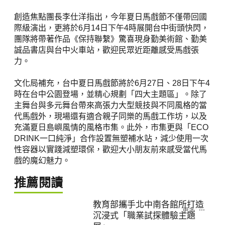
創造焦點團長李仕洋指出，今年夏日馬戲節不僅帶回國
際級演出，更將於6月14日下午4時展開台中街頭快閃，
團隊將帶著作品《保持聯繫》驚喜現身勤美術館、勤美
誠品書店與台中火車站，歡迎民眾近距離感受馬戲張
力。
文化局補充，台中夏日馬戲節將於6月27日、28日下午4
時在台中公園登場，並精心規劃「四大主題區」。除了
主舞台與多元舞台帶來高張力大型競技與不同風格的當
代馬戲外，現場還有適合親子同樂的馬戲工作坊，以及
充滿夏日島嶼風情的風格市集。此外，市集更與「ECO
DRINK一口純淨」合作設置無塑補水站，減少使用一次
性容器以實踐減塑環保，歡迎大小朋友前來感受當代馬
戲的魔幻魅力。
推薦閱讀
教育部攜手北中南各館所打造
更多
沉浸式「職業試探體驗主題