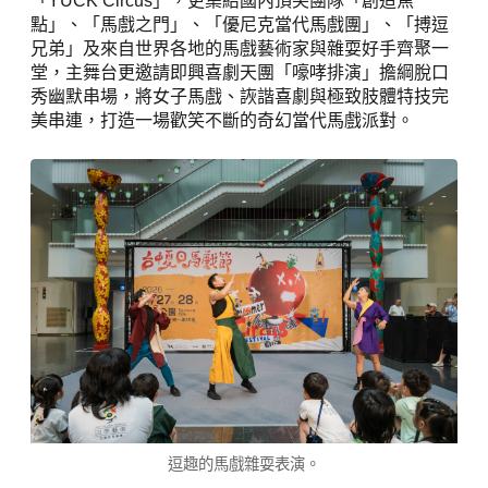
「YUCK Circus」，更集結國內頂尖團隊「創造焦
點」、「馬戲之門」、「優尼克當代馬戲團」、「搏逗
兄弟」及來自世界各地的馬戲藝術家與雜耍好手齊聚一
堂，主舞台更邀請即興喜劇天團「嚎哮排演」擔綱脫口
秀幽默串場，將女子馬戲、詼諧喜劇與極致肢體特技完
美串連，打造一場歡笑不斷的奇幻當代馬戲派對。
逗趣的馬戲雜耍表演。