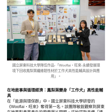
國立屏東科技大學隊伍作品-「Wooflai・旺來-永續發展環
境下回收鳳梨葉纖維韌性材於工作犬高性能輔具設計與應
用」。
在地敘事與循環經濟：鳳梨葉變身「工作犬」高性能輔
具
在「能源與環保群」中，國立屏東科技大學研發的
《Wooflai・旺來》奪得第一名。該團隊敏銳觀察到屏東