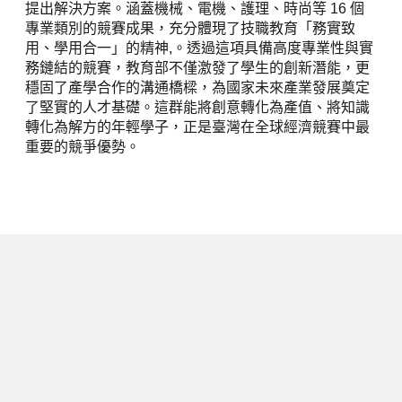
提出解決方案。涵蓋機械、電機、護理、時尚等 16 個
專業類別的競賽成果，充分體現了技職教育「務實致
用、學用合一」的精神,。透過這項具備高度專業性與實
務鏈結的競賽，教育部不僅激發了學生的創新潛能，更
穩固了產學合作的溝通橋樑，為國家未來產業發展奠定
了堅實的人才基礎。這群能將創意轉化為產值、將知識
轉化為解方的年輕學子，正是臺灣在全球經濟競賽中最
重要的競爭優勢。
下一篇
跨越百年的教育共鳴！鹿兒島縣副知
事率團訪臺：從智慧農業到數位技
職，見證臺日人才培育新紀元