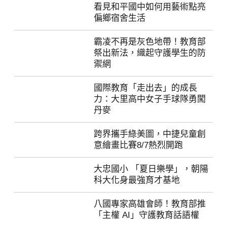
看見和平國中如何用藝術點亮
偏鄉宿舍生活
113年惠文國小校園環境改造-惠文新航夢想啟航
霸凌不再是灰色地帶！教育部
113年<<玩轉后里>>集換式遊戲卡牌
祭出新法，織起守護學生的防
禦網
113年度自來水形象影片-道路上的啄木鳥
國際教育「走出去」的成長
臺中市政府教育局-給孩子一座禮堂 製片專案
力：大里高中女子手球隊勇闖
丹麥
跨界攜手綠美圖，中捷兒童創
意繪畫比賽8/7熱烈開跑
大忠國小 「夏日樂學」，朝陽
科大化身最強育才基地
八國專家高雄會師！教育部推
「主權 AI」守護教育話語權