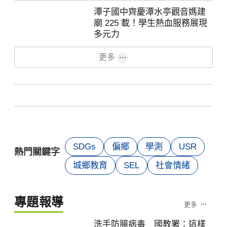
潭子國中齊慶潭水亭觀音媽建
廟 225 載！學生熱血服務展現
多元力
更多
SDGs
偏鄉
學測
USR
熱門關鍵字
城鄉教育
SEL
社會情緒
專題報導
更多
洗手防腸病毒 國教署：這樣