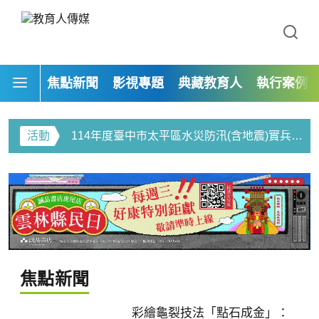
113年度自來水形象影片-道路上的啄木鳥
焦點新聞
影視專題
典藏教育人
執行案例
臺中市政府教育局-給孩子一座禮堂 製片專案
霸凌不再是灰色地帶！教育部祭出新法，織
起守護學生的防禦網
活動
114年度臺中市太平區水災防汛(含地震)實兵演習
114年靜宜大學法律系移工人權計畫展覽
114年度臺中市龍井區水災防汛(含地震)實兵演習
114年靜宜大學「最熟悉的陌生人」青少年法律體驗營
焦點新聞
113年惠文國小新學期校園綠美化ESG
彩繪龜裂技法「點石成金」：
113年「探索微觀世界的積木高手:真菌篇」—食農菇類活動