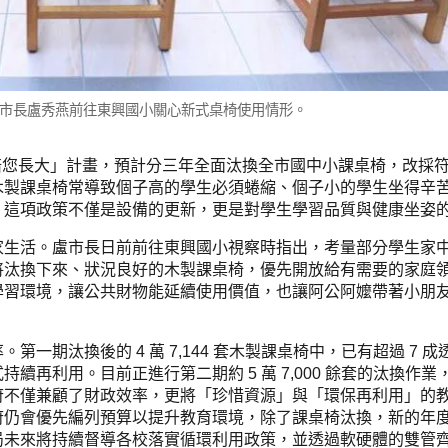
市長盧秀燕前往東興國小關心新式桌椅使用情形。
「陪您長大」計畫，預計分三年全面汰換全市國中小課桌椅，改採
木製課桌椅常導致個子高的學生必須蜷縮、個子小的學生坐得辛
，這項政策不僅是設備的更新，更是對學生學習品質與健康坐姿
家生活。盧市長日前前往東興國小視察時指出，考量部分學生家
將汰換下來、狀況良好的木製課桌椅，優先開放給有需要的家庭
居家學習環境，讓公共財物能延續使用價值，也讓阿公阿嬤帶著小朋
期汰換後的 4 萬 7,144 套木製課桌椅中，已有超過 7 成
再利用。目前正進行第二期約 5 萬 7,000 餘套的汰換作業
府不僅兼顧了財政效率，更將「珍惜資源」與「環保再利用」的
府仍會優先編列預算以提升教育環境，除了課桌椅汰換，新的年
局未來將持續督導各校落實循環利用政策，並透過軟硬體的雙管