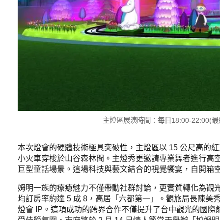
主燈區展演時間：每日18:00-22:00(最
本次燈會的硬體技術極具突破性，主燈區以 15 公尺高
小火車穿梭於山谷森林間。主燈秀更邀請專業舞者進行高空
巨型童話場景。這場科技與藝文結合的視覺饗宴，自開箱
姆明一族的療癒魅力不僅帶動社群討論，更實質轉化為觀光
均訂房率約達 5 成 8，高居「六都第一」。觀旅局長陳
燈會 IP。這項成功的跨界合作不僅提升了台中觀光的國際