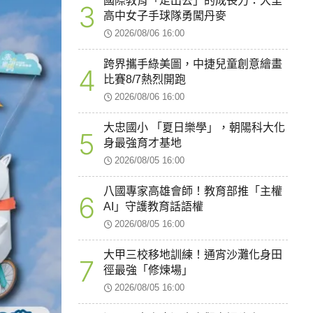
國際教育「走出去」的成長力：大里
3
高中女子手球隊勇闖丹麥
2026/08/06 16:00
跨界攜手綠美圖，中捷兒童創意繪畫
4
比賽8/7熱烈開跑
2026/08/06 16:00
大忠國小 「夏日樂學」，朝陽科大化
5
身最強育才基地
2026/08/05 16:00
八國專家高雄會師！教育部推「主權
6
AI」守護教育話語權
2026/08/05 16:00
大甲三校移地訓練！通宵沙灘化身田
7
徑最強「修煉場」
2026/08/05 16:00