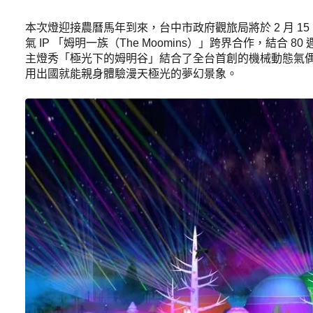
本次燈迎接農曆馬年到來，台中市政府觀旅局將於 2 月 
氣 IP 「姆明一族（The Moomins）」跨界合作，結合
主燈秀「極光下的姆明谷」結合了全台首創的機械動態氣偶與 
用出國就能親身體驗漫天極光的夢幻景象。