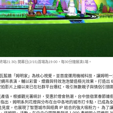
終場21:30) 開幕日(2/15)首場為19:00，每30分鐘展演1場。
的紅瓦藍牆「姆明家」為核心視覺，並首度運用機械科技，讓姆明
綢吊表演，輔以彩雷、煙霧與特效泡泡營造極光效果，打造出 6
空拍影片上線以來已在社群平台爆紅，吸引無數親子與情侶引頸
產值。根據觀光署統計，受惠於燈會熱潮，台中旅宿業春節連假前
美秀指出，姆明系列花燈與分布在台中各地的城市打卡點，已成為
能見度，也展現了智慧城市與經典 IP 結合的強大吸粉力。 為了