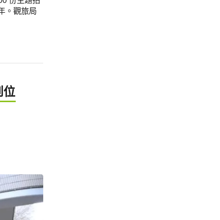
00 份主題拍
新年。觀旅局
到位