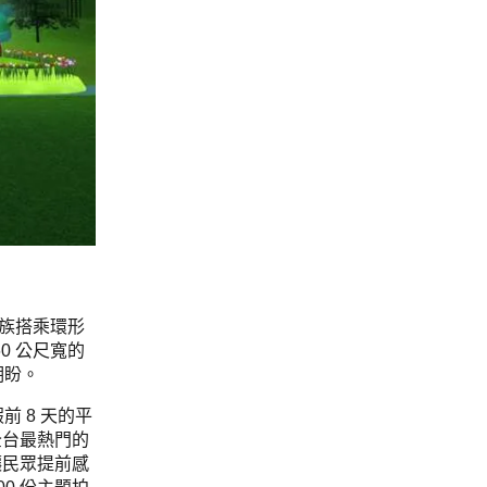
一族搭乘環形
0 公尺寬的
期盼。
 8 天的平
全台最熱門的
讓民眾提前感