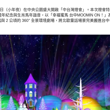
15 日（小年夜）在中央公園盛大開啟「中台灣燈會」。本次燈會
 80 週年紀念與生肖馬年諧音，以「幸福蜜馬 台中MOOMIN ON！
2 公頃的 360° 全景環境劇場，將北歐童話場景完美搬進台