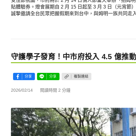
受佳節氛圍，市府將於 2 月 14 日情人節當天舉辦「拍姆明
貼體驗券。燈會展期自 2 月 15 日起至 3 月 3 日（
誠摯邀請全台民眾把握假期來到台中，與姆明一族共同走
守護學子發育！中市府投入 4.5 億推
分享
分享
複製連結
2026/02/14
閱讀時間 2 分鐘