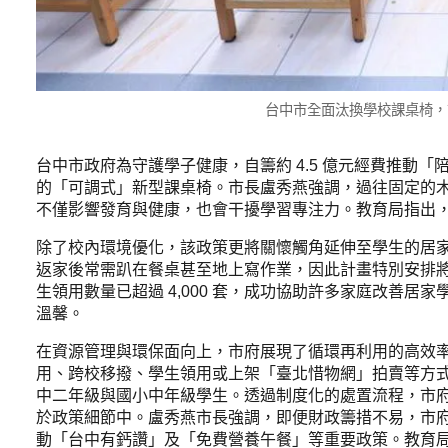
台中市全面汰換學校課桌椅，
台中市政府為守護學子健康，自籌約 4.5 億元經費推動
的「可調式」新型課桌椅。市長盧秀燕強調，過往固定的
不僅影響發育與健康，也會干擾學習專注力。教育局指出
除了校內環境優化，該政策更將關懷觸角延伸至學生的居
返家後常需趴在餐桌甚至地上寫作業，因此計畫特別安排
生領用數量已超過 4,000 套，成功協助許多家庭改善
溫馨。
在資源管理與環保面向上，市府展現了循環再利用的高效率。第一
用、跨校移撥、學生領用或上架「臺北惜物網」拍賣等方式持續
中二年級與國小中年級學生。透過制度化的處置流程，市
於政策細節中。盧秀燕市長強調，即便財政籌措不易，市
動「台中有鈣讚」及「免費營養午餐」等重要政策。教育