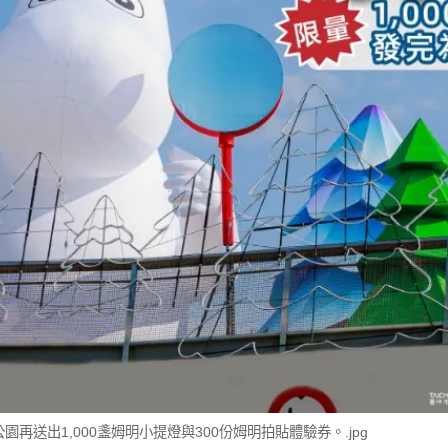
再送出1,000盞姆明小提燈與300份姆明拍貼體驗券。.jpg