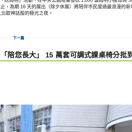
、送姆明」活動，在中央公園限量發送 1,000 盞姆明小提燈與 3
元宵節）止，為期 16 天的展出（除夕休展）將陪伴市民度過最浪漫的
入北歐神話般的極光之夜。
下一篇
動「陪您長大」 15 萬套可調式課桌椅分批