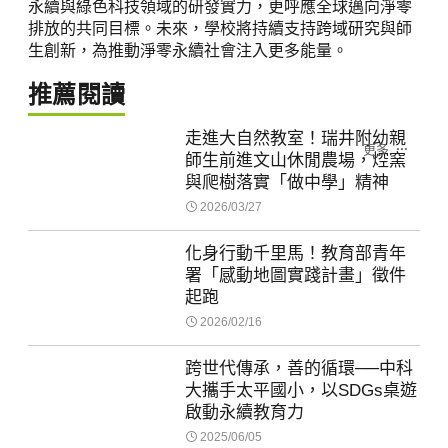
永續與綠色科技領域的研發實力，更呼應全球邁向淨零
排放的共同目標。未來，學校將持續支持跨域研究與師
生創新，為推動淨零永續社會注入更多能量。
推薦閱讀
走進大自然教室！瑞井附幼親
更多
師生前進文山休閒農場，焢窯
與爬樹落實「做中學」精神
2026/03/27
化身行動千里馬！教育部青年
署「感動地圖實踐計畫」徵件
起跑
2026/02/16
跨世代傳承，善的循環──中科
大攜手太平國小，以SDGs桌遊
啟動永續教育力
2025/06/05