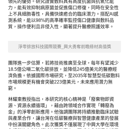
領先的優勢。研究證實敷料具有高度抗菌與抗氧化能
力，能有效抑制病原菌並促進傷口修復，同時在安全性
上不具細胞毒性，具備快速癒合的臨床潛力。搭配AI感
測系統，能以98%的高準確率監控傷口健康與敷料品
質，操作便利且非侵入性，顯著提升醫療照護效率。
淨零排放科技國際競賽_興大勇奪前瞻綠材高值獎
團隊進一步估算，若將技術推廣至全球，每年有望減少
18.5億公噸二氧化碳排放，並降低245億美元的醫療經
濟負擔。依據國際市場研究，至2035年智慧型低碳敷料
市場規模更有機會突破223億美元，未來應用潛力無
窮。
林耀東教授指出，本研究的核心精神是「廢棄物即資
源、資源永續循環」，藉由跨領域合作實現「轉廢為
金」的淨零創新應用。他強調團隊將持續推動臨床試驗
與產業合作，讓台灣在低碳醫療與智慧健康產業的發展
中扮演關鍵角色。此次獲獎不僅展現了中興大學在環境