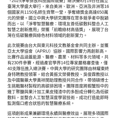
「2025淨零排放科技國際競賽」總決賽8月19日在國立
臺灣大學盛大舉行，來自美洲、歐洲、亞洲及非洲等16
個國家共1150名師生齊聚一堂，爭奪總獎金高達650萬
元的榮譽。國立中興大學研究團隊在眾多競爭者中脫穎
而出，以「淨零智慧醫療：環境友善低碳敷料整合人工
智慧之創新應用」榮獲「前瞻綠材高值獎」，展現了台
灣在低碳醫療與綠色材料領域的創新實力。
此次競賽由台大與東元科技文教基金會共同主辦，並獲
亞太大學協會（APRU）協辦，國際影響力再創新高。
比賽作品涵蓋能源、醫療、農業、材料等多元領域，共
有230件參賽，經過產官學界14位專家嚴格審查後，僅
40支隊伍進入總決賽。中興大學的研究團隊由林耀東終
身特聘教授領軍，結合黃振文榮譽教授、吳俊霖教授以
及中國醫藥大學黃祥閔助理教授共同合作，帶領碩博士
生挑戰醫材製程的高碳排困境。團隊首度將蝦蟹殼中的
幾丁聚醣與果汁加工果皮殘渣中的多酚成分轉化為低碳
敷料，並整合人工智慧深度學習技術，成功打造能即時
監測傷口癒合狀態的智慧醫療系統。
這項創新成果兼顧環境永續與醫療效益，展現多項國際