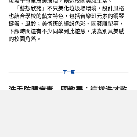
垃圾子母車周邊環境，創造校園美感生活。
「藝想欣苑」不只美化垃圾場環境，設計風格
也結合學校的藝文特色，包括音樂班元素的鋼琴
鍵盤、風鈴；美術班的繽紛色彩、園藝雕塑等，
下課時間還有不少同學到此遊憩，成為別具美感
的校園角落。
下一篇
洗手防腸病毒 國教署：這樣洗才乾
淨
2019/09/26
記者方敬為／報導
閱讀時間 2 分鐘