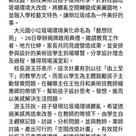
範校園，該校美術班孩子運用所學，針對校園垃
圾場環境大改造，將髒亂空間轉變成美麗園地，
並融入學校藝文特色，讓倒垃圾成為一件美好的
事。
大元國小垃圾場環境美化命名為「藝想欣
苑」，26日舉辦揭牌啟用典禮，邀請教育工作
者、地方仕紳、家長共同見證營造成果，並安排
參與設計的美術班學生到場導覽，分享設計理念
及過程，獲得現場滿堂彩。
校長游玉芬表示，這次計畫有別以往「由上至
下」的教學方式，而是以學生為主體鼓勵孩子主
動發覺問題，在輔導主任王怡月和美術班教師楊
惠卿的帶領下，幫助孩子設計思考、發想，進而
以美感解決生活問題。
游玉芬說，孩子發現垃圾場環境髒亂，希望透
過美感再造來改善，在教師的帶領下，由學生自
主觀察記錄、訪談、分析問題，並與教師、業師
討論，產出可行的「空間改造計畫」，有效提升