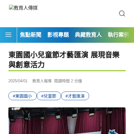
焦點新聞
影視專題
典藏教育人
執行案例
東園國小兒童節才藝匯演 展現音樂
與創意活力
2025/04/01
教育人報導
閱讀時間 2 分鐘
#東園國小
#兒童節
#才藝匯演