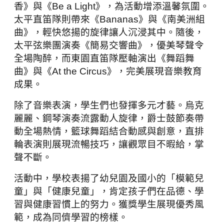
香》與《Be a Light》，為活動增添溫馨氛圍。
太平直笛隊則帶來《Bananas》與《南美洲組
曲》，輕快悠揚的旋律讓人沉浸其中。隨後，
太平弦樂團演奏《簡易交響曲》，優美琴聲令
全場陶醉，而東園直笛隊壓軸演出《舞蹈舞
曲》與《At the Circus》，完美展現音樂教育
成果。
除了音樂表演，學生們也發揮多元才藝。烏克
麗麗、鋼琴演奏流露動人旋律，爵士鼓節奏帶
動全場熱情，籃球舞蹈結合動感與創意，直排
輪表演則展現流暢技巧，讓觀眾目不暇給，掌
聲不斷。
活動中，學校表揚了幼兒園及國小的「模範兒
童」與「健康兒童」，肯定孩子們在品德、學
習與健康習慣上的努力。獲獎學生展現優秀風
範，成為同儕學習的榜樣。