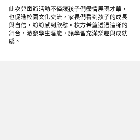
此次兒童節活動不僅讓孩子們盡情展現才華，
也促進校園文化交流，家長們看到孩子的成長
與自信，紛紛感到欣慰。校方希望透過這樣的
舞台，激發學生潛能，讓學習充滿樂趣與成就
感。
下一篇
超美紫色跑道啟用 光正國中打造運
動與美學新地標
2025/03/31
教育人報導
閱讀時間 2 分鐘