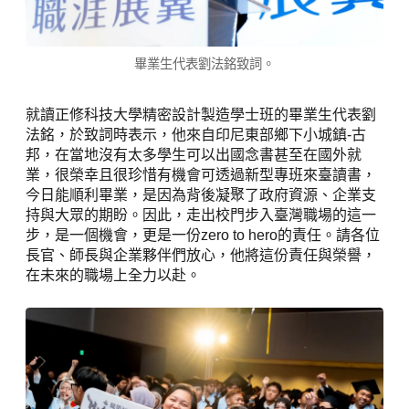
畢業生代表劉法銘致詞。
就讀正修科技大學精密設計製造學士班的畢業生代表劉
法銘，於致詞時表示，他來自印尼東部鄉下小城鎮-古
邦，在當地沒有太多學生可以出國念書甚至在國外就
業，很榮幸且很珍惜有機會可透過新型專班來臺讀書，
今日能順利畢業，是因為背後凝聚了政府資源、企業支
持與大眾的期盼。因此，走出校門步入臺灣職場的這一
步，是一個機會，更是一份zero to hero的責任。請各位
長官、師長與企業夥伴們放心，他將這份責任與榮譽，
在未來的職場上全力以赴。