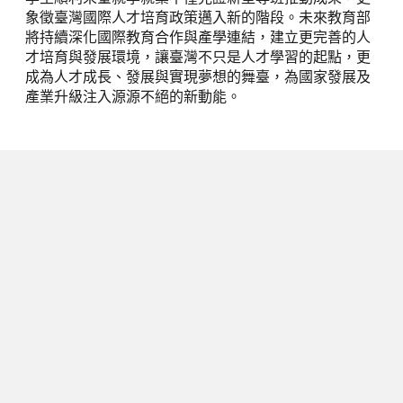
象徵臺灣國際人才培育政策邁入新的階段。未來教育部
將持續深化國際教育合作與產學連結，建立更完善的人
才培育與發展環境，讓臺灣不只是人才學習的起點，更
成為人才成長、發展與實現夢想的舞臺，為國家發展及
產業升級注入源源不絕的新動能。
下一篇
【全民 BATTLE】凱道見！2026 總
統盃街舞與 3x3 籃球正式啟動：590
萬總獎金助陣，首創「樂齡 × 輪
椅」組別實踐運動平權
2026/06/11
閱讀時間 3 分鐘