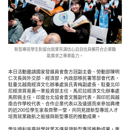
新型專班學生對留台就業充滿信心且自信具備符合企業職
能需求之專業能力。
本日活動邀請國家發展員會詹方冠副主委、勞動部陳明
仁次長與外交部、經濟部、內政部移民署等部會代表，
駐臺北越南經濟文化辦事處吳氏青梅副處長、駐臺北印
尼經濟貿易黃一革投資部主任、馬尼拉經濟文化辦事處
馬熙佩主任、印度台北協會查文雅副代表，與印尼與越
南合作學校代表、合作企業代表以及遠道而來參加典禮
的近200位學生家長齊聚一堂，共同見證新型專班人才
培育就業啟航之銜接與新型專班的推動成果。
學生順利來臺就學就業不僅見證新型專班推動成果，更