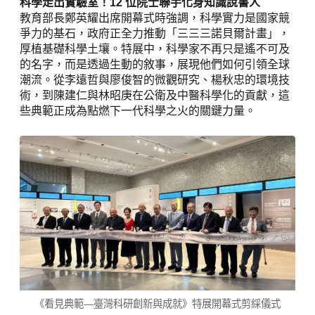
科學走出實驗室！12 位院士聯手化身知識說書人
教育部長鄭英耀出席開幕式時強調，科學實力是國家競
爭力的基石，政府正全力推動「三三三諾貝爾計畫」，
厚植基礎科學土壤。特展中，科學家不再只是遙不可及
的名字，而是透過生動的敘事，展現他們如何引領全球
潮流。從李遠哲與廖俊智的微觀研究、楊秋忠的環境技
術，到陳建仁與林昭庚在公衛及中醫科學化的貢獻，這
些典範正成為點燃下一代科學之火的關鍵力量。
《看見典範—臺灣科研創新與成就》特展開幕式剪綵儀式