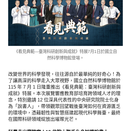
《看見典範—臺灣科研創新與成就》特展7月1日於國立自
然科學博物館登場。
改變世界的科學發現，往往源自於最單純的好奇心！為
了讓高深的科學走入大眾視野，國立自然科學博物館於
115 年 7 月 1 日隆重推出《看見典範：臺灣科研創新與
成就》特展。本次展覽響應教育部培育跨領域人才的理
念，特別邀請 12 位深具代表性的中央研究院院士化身
為「說書人」，帶領觀眾回望戰後臺灣如何在資源匱乏
的環境中，憑藉韌性與智慧搭建起現代科學舞臺，最終
在國際科研領域綻放出璀璨光芒。