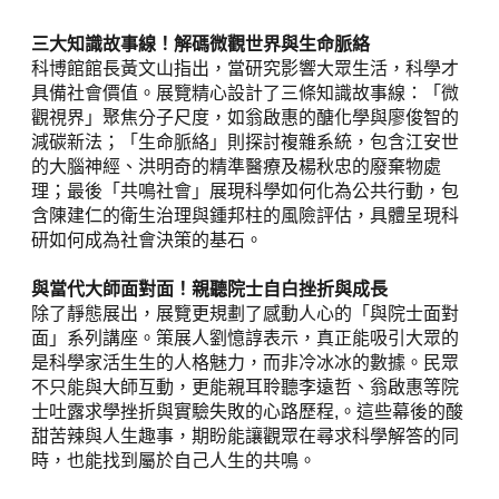
三大知識故事線！解碼微觀世界與生命脈絡
科博館館長黃文山指出，當研究影響大眾生活，科學才
具備社會價值。展覽精心設計了三條知識故事線：「微
觀視界」聚焦分子尺度，如翁啟惠的醣化學與廖俊智的
減碳新法；「生命脈絡」則探討複雜系統，包含江安世
的大腦神經、洪明奇的精準醫療及楊秋忠的廢棄物處
理；最後「共鳴社會」展現科學如何化為公共行動，包
含陳建仁的衛生治理與鍾邦柱的風險評估，具體呈現科
研如何成為社會決策的基石。
與當代大師面對面！親聽院士自白挫折與成長
除了靜態展出，展覽更規劃了感動人心的「與院士面對
面」系列講座。策展人劉憶諄表示，真正能吸引大眾的
是科學家活生生的人格魅力，而非冷冰冰的數據。民眾
不只能與大師互動，更能親耳聆聽李遠哲、翁啟惠等院
士吐露求學挫折與實驗失敗的心路歷程,。這些幕後的酸
甜苦辣與人生趣事，期盼能讓觀眾在尋求科學解答的同
時，也能找到屬於自己人生的共鳴。