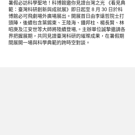
暑假必訪科學聖地！科博館邀你見證台灣之光 《看見典
範：臺灣科研創新與成就展》即日起至 8 月 30 日於科
博館必可飛劇場外廣場展出。開展首日由李遠哲院士打
頭陣，後續包含葉錫東、王陸海、鍾邦柱、楊長賢、林
昭庚及江安世等大師將陸續登場,。主辦單位誠摯邀請各
界把握展期，共同見證臺灣科研的璀璨成果，在暑假期
間展開一場與科學典範的跨時空對談。
下一篇
東勢熱血開訓！江俊龍主委解密「神
隊友」心法：母語是你的最強外掛，
用客家軟實力翻轉領導力
2026/07/01
閱讀時間 3 分鐘