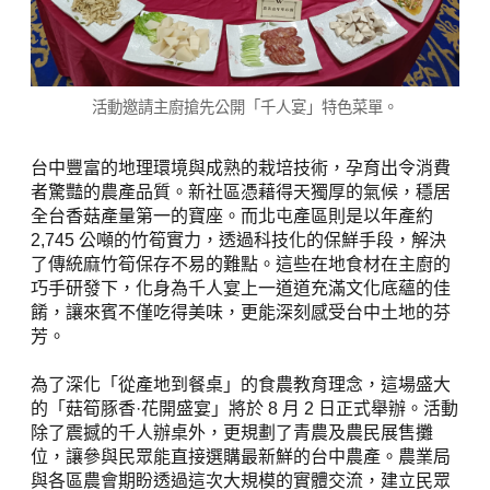
活動邀請主廚搶先公開「千人宴」特色菜單。
台中豐富的地理環境與成熟的栽培技術，孕育出令消費
者驚豔的農產品質。新社區憑藉得天獨厚的氣候，穩居
全台香菇產量第一的寶座。而北屯產區則是以年產約
2,745 公噸的竹筍實力，透過科技化的保鮮手段，解決
了傳統麻竹筍保存不易的難點。這些在地食材在主廚的
巧手研發下，化身為千人宴上一道道充滿文化底蘊的佳
餚，讓來賓不僅吃得美味，更能深刻感受台中土地的芬
芳。
為了深化「從產地到餐桌」的食農教育理念，這場盛大
的「菇筍豚香·花開盛宴」將於 8 月 2 日正式舉辦。活動
除了震撼的千人辦桌外，更規劃了青農及農民展售攤
位，讓參與民眾能直接選購最新鮮的台中農產。農業局
與各區農會期盼透過這次大規模的實體交流，建立民眾