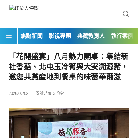
焦點新聞
影視專題
典藏教育人
執行案例
「花開盛宴」八月熱力開桌：集結新
社香菇、北屯玉冷筍與大安溯源豬，
邀您共賞產地到餐桌的味蕾華爾滋
2026/07/02
閱讀時間 3 分鐘