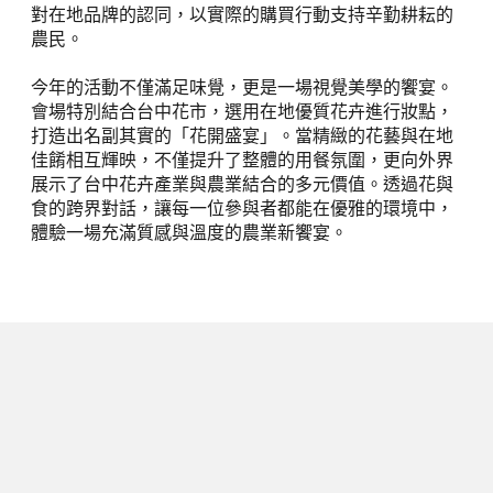
對在地品牌的認同，以實際的購買行動支持辛勤耕耘的
農民。
今年的活動不僅滿足味覺，更是一場視覺美學的饗宴。
會場特別結合台中花市，選用在地優質花卉進行妝點，
打造出名副其實的「花開盛宴」。當精緻的花藝與在地
佳餚相互輝映，不僅提升了整體的用餐氛圍，更向外界
展示了台中花卉產業與農業結合的多元價值。透過花與
食的跨界對話，讓每一位參與者都能在優雅的環境中，
體驗一場充滿質感與溫度的農業新饗宴。
下一篇
別讓蚊子毀了假期！登革熱國際疫情
升溫，台中境外移入累計 10 例：落
實「巡倒清刷」與防蚊三寶，築起全