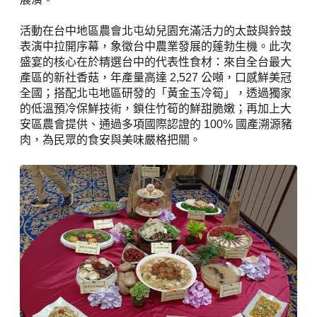
活動在台中地區農會北屯幼兒園充滿活力的太鼓與鈴鼓
表演中拉開序幕，象徵台中農業發展的蓬勃生機。此次
盛宴的核心在於精選台中的代表性食材：來自全台最大
產區的新社香菇，年產量高達 2,527 公噸，口感鮮美冠
全國；搭配北屯地區研發的「黃金玉冷筍」，透過獨家
的低溫預冷保鮮技術，鎖住竹筍的鮮甜脆嫩；再加上大
安區農會提供、通過多項國際認證的 100% 國產溯源豬
肉，為民眾的食安與美味嚴格把關。