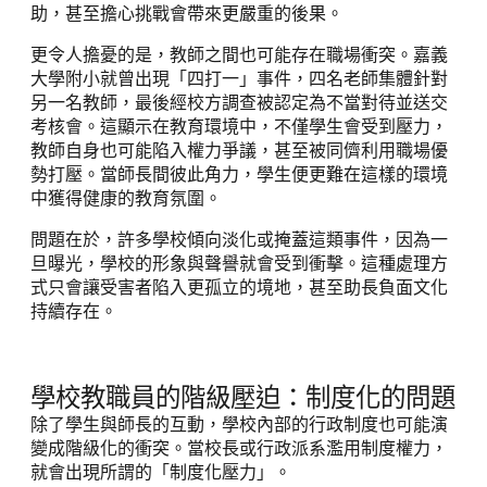
助，甚至擔心挑戰會帶來更嚴重的後果。
更令人擔憂的是，教師之間也可能存在職場衝突。嘉義
大學附小就曾出現「四打一」事件，四名老師集體針對
另一名教師，最後經校方調查被認定為不當對待並送交
考核會。這顯示在教育環境中，不僅學生會受到壓力，
教師自身也可能陷入權力爭議，甚至被同儕利用職場優
勢打壓。當師長間彼此角力，學生便更難在這樣的環境
中獲得健康的教育氛圍。
問題在於，許多學校傾向淡化或掩蓋這類事件，因為一
旦曝光，學校的形象與聲譽就會受到衝擊。這種處理方
式只會讓受害者陷入更孤立的境地，甚至助長負面文化
持續存在。
學校教職員的階級壓迫：制度化的問題
除了學生與師長的互動，學校內部的行政制度也可能演
變成階級化的衝突。當校長或行政派系濫用制度權力，
就會出現所謂的「制度化壓力」。