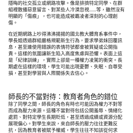
隱晦的社交孤立或網路攻擊。像是排擠特定同學、在群
組裡散播惡意留言、對某些人冷漠忽視......等，雖然沒有
明顯的「傷痕」，也可能造成被霸凌者深刻的心理創
傷。
在近期網路上吵得沸沸揚揚的國北教大體育系事件中，
學長姐透過群組嚴格規範新生行為，要求學弟妹回覆訊
息，甚至連使用錯誤的表情符號都會被質疑或公開指
責。這樣的氛圍讓新生陷入高度焦慮與恐懼。表面上這
是「紀律訓練」，實際上卻是一種權力凌駕的衝突。長
期處在這樣的環境，學生可能出現憂鬱、失眠、自尊受
損，甚至對學習與人際關係失去信心。
師長的不當對待：教育者角色的錯位
除了同學之間，師長的角色有時也可能因為權力不對等
而成為壓力來源。這種不當對待包括公開羞辱、情緒化
處罰、對特定學生長期貶低，甚至透過成績或資源分配
展現偏心。對學生來說，來自師長的壓力往往更難反
抗，因為教育者被賦予權威，學生往往不知該從何求