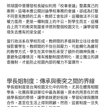
琉球國中曾爆發校長疑似利用「校事會議」整肅異己的
案例。這場本應公開討論學校事務的會議，卻成為打壓
不同意見教師的工具。教師工會批評，這種做法不只是
權力濫用，更是一種制度上的不公。對學生而言，這種
自上而下的衝突氛圍會滲透到整個校園文化，讓學習環
境失去應有的安全感。
當行政派系在學校形成，教師間的矛盾與對立往往會間
接影響學生。教師間的不信任與壓力，可能轉化為嚴苛
的教學方式，學生在其中無形承受了額外的精神負擔。
要避免這種情況，唯有推動制度透明化、建立獨立的調
查機制，才能防止校園內部的權力不當運作。
學長姐制度：傳承與衝突之間的界線
學長姐制度是台灣校園文化中的特色，尤其在體育相關
學系、社團與軍訓單位中最為普遍。原本的用意在於透
過學長姐的帶領，讓學弟妹更好銜接，學習紀律與團隊
合作，甚至在生活上得到照顧。然而，這套制度一旦失