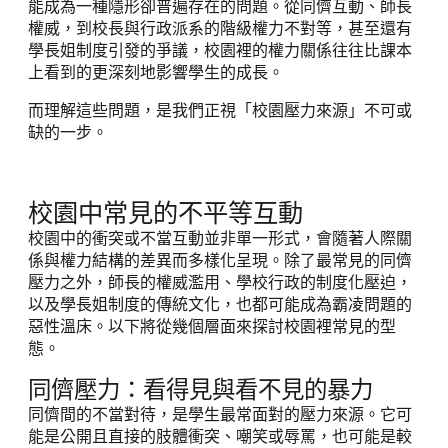
能成為一種隱形卻普遍存在的問題。從同儕互動、師長
權威，到校長與行政派系的階級權力不對等，甚至還有
學長姐制度引發的爭議，校園裡的權力關係往往比課本
上看到的更深刻地影響學生的成長。
而理解這些問題，是我們正視「校園壓力來源」不可或
缺的一步。
校園中常見的不平等互動
校園中的衝突或不當互動並非單一形式，會隨著人際關
係與權力結構的差異而多樣化呈現。除了最常見的同儕
壓力之外，師長的權威濫用、學校行政的制度化壓迫，
以及學長姐制度的傳統文化，也都可能成為霸凌問題的
惡性溫床。以下將從幾個層面來探討校園裡常見的型
態。
同儕壓力：看得見與看不見的暴力
同儕間的不當對待，是學生最常面對的壓力來源。它可
能是公開且直接的肢體衝突、嘲笑或辱罵，也可能是較