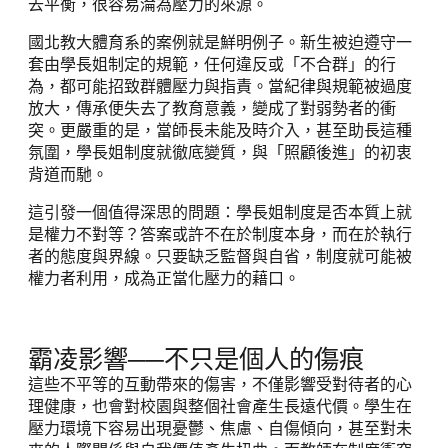
去平衡，很容易淪為壓力的來源。
國北教大體育系的案例就是鮮明例子。新生被迫遵守一
套由學長姐制定的規範，任何違反或「不合群」的行
為，都可能招致群體壓力與指責。當紀律與規範被過度
放大，傳承便失去了教育意義，變成了對弱勢者的衝
突。更嚴重的是，當師長未能及時介入，甚至助長這種
氛圍，學長姐制度就徹底變質，與「照顧後進」的初衷
背道而馳。
這引發一個值得深思的問題：學長姐制度是否本質上就
是權力不對等？答案或許不在於制度本身，而在於執行
者的態度與界線。只要缺乏監督與自省，制度就可能被
權力者利用，成為正當化壓力的藉口。
霸凌影響──不只是個人的傷痕
這些不平等的互動帶來的傷害，不僅影響受對待者的心
理健康，也會對校園與整個社會產生長遠代價。學生在
壓力環境下容易出現憂鬱、焦慮、自傷傾向，甚至對未