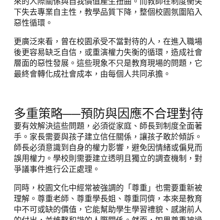
來的人際關係與自我價值產生扭曲。而教師在制度衝突
下失去專業自主性，教學品質下降，整個校園氛圍陷入
惡性循環。
更廣泛來看，曾在校園承受不當對待的人，在進入職場
後更容易缺乏自信，或重演權力失衡的循環，造成社會
層面的惡性發展。這些現象不只是教育現場的問題，它
最終會轉化成社會成本，由每個人共同承擔。
多重策略──預防與因應不合理對待
要有效解決這些問題，必須從家庭、師長到制度全面著
手。家長需要與孩子建立信任關係，讓孩子敢於傾訴。
師長必須意識到自身的權力影響，避免因情緒或偏見而
誤用權力。學校則需要建立透明且獨立的調查機制，對
爭議事件進行公正處理。
同時，校園文化中經常被強調的「尊重」也需要重新被
理解。尊重老師、尊重學長姐、尊重同儕，本來是教育
中不可或缺的價值，它能幫助學生學習禮貌、感謝前人