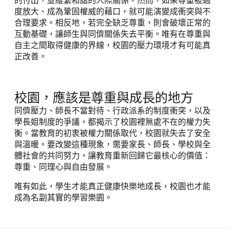
的付出，並維繫和諧的人際關係。然而，如果尊重被過
度放大、成為鞏固權威的藉口，就可能演變成衝突與不
合理要求。相反地，若完全缺乏尊重，則會破壞正常的
互動基礎，讓師生與同儕關係失去平衡。唯有在尊重與
自主之間取得健康的界線，校園的壓力環境才有可能真
正改善。
校園，應該是尊重與成長的地方
同儕壓力、師長不當對待、行政派系的制度衝突，以及
學長姐制度的爭議，都揭示了校園裡無處不在的權力失
衡。當教育的初衷被權力關係取代，校園就失去了安全
與溫暖。要改變這種現象，需要家長、師長、學校與全
體社會的共同努力，讓教育重新回歸它最核心的價值：
尊重、同理心與自由發展。
唯有如此，學生才能真正健康快樂地成長，校園也才能
成為名副其實的學習樂園。