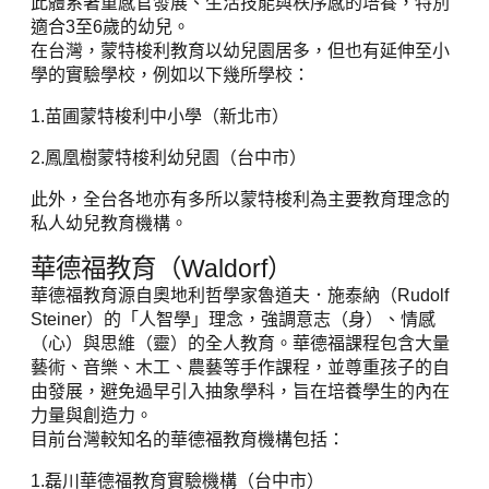
此體系著重感官發展、生活技能與秩序感的培養，特別
適合3至6歲的幼兒。
在台灣，蒙特梭利教育以幼兒園居多，但也有延伸至小
學的實驗學校，例如以下幾所學校：
1.苗圃蒙特梭利中小學（新北市）
2.鳳凰樹蒙特梭利幼兒園（台中市）
此外，全台各地亦有多所以蒙特梭利為主要教育理念的
私人幼兒教育機構。
華德福教育（Waldorf）
華德福教育源自奧地利哲學家魯道夫．施泰納（Rudolf
Steiner）的「人智學」理念，強調意志（身）、情感
（心）與思維（靈）的全人教育。華德福課程包含大量
藝術、音樂、木工、農藝等手作課程，並尊重孩子的自
由發展，避免過早引入抽象學科，旨在培養學生的內在
力量與創造力。
目前台灣較知名的華德福教育機構包括：
1.磊川華德福教育實驗機構（台中市）