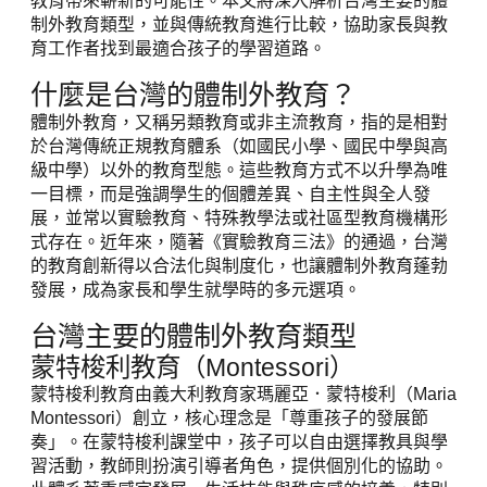
教育帶來嶄新的可能性。本文將深入解析台灣主要的體
制外教育類型，並與傳統教育進行比較，協助家長與教
育工作者找到最適合孩子的學習道路。
什麼是台灣的體制外教育？
體制外教育，又稱另類教育或非主流教育，指的是相對
於台灣傳統正規教育體系（如國民小學、國民中學與高
級中學）以外的教育型態。這些教育方式不以升學為唯
一目標，而是強調學生的個體差異、自主性與全人發
展，並常以實驗教育、特殊教學法或社區型教育機構形
式存在。近年來，隨著《實驗教育三法》的通過，台灣
的教育創新得以合法化與制度化，也讓體制外教育蓬勃
發展，成為家長和學生就學時的多元選項。
台灣主要的體制外教育類型
蒙特梭利教育（Montessori）
蒙特梭利教育由義大利教育家瑪麗亞．蒙特梭利（Maria
Montessori）創立，核心理念是「尊重孩子的發展節
奏」。在蒙特梭利課堂中，孩子可以自由選擇教具與學
習活動，教師則扮演引導者角色，提供個別化的協助。