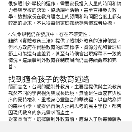
很多體制外學校的運作，需要家長投入大量的時間和精
力參與學校的決策、協助課程活動，甚至直接參與教
學。這對家長在教育理念上的認同和時間配合度上都有
較高的要求，不見得每個家庭都能夠習慣或者負擔。
4.法令規範仍在發展中，存在不確定性：
雖然《實驗教育三法》提供了體制外教育的法律依據，
但地方政府在實驗教育的認定標準、資源分配和管理細
節上可能還有些差異，甚至有時候會出現解釋不一致的
情況。這讓體制外教育在制度層面仍需持續觀察和完
善。
找到適合孩子的教育道路
簡而言之，台灣的體制外教育，主要是提供與主流教育
截然不同的學習視角與成長環境。無論是注重感官與秩
序的蒙特梭利、重視身心靈整合的華德福、以自然為師
的森林小學，或提倡自治與批判思考的民主學校，都皆
因現代教育的多元需求而產生。
對家長而言，選擇體制外教育前，應深入了解每種體系
的理念、課程與學校實況，並評估孩子的性格與家庭資