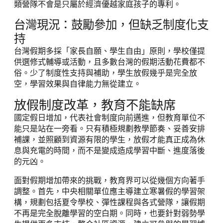
類營隊不會是只屬於經濟優越家庭孩子的專利。
台灣現況：鼓勵參加，但缺乏制度化支
持
台灣假期多採「家長自願、學生自由」原則，學校僅提
供選修式輔導或活動，且多數台灣的假期活動花費都不
俗。少了制度性支持與補助，學生放假幾乎是完全放
空，學習效果與自律能力無從建立。
放假制度改革，教育不能缺席
國定假日增加，代表社會制度向前邁進，但教育單位不
能只是站在一旁看。只有積極規劃教學節奏、妥善安排
補課，並照顧到資源有限的學生，放假才能真正成為休
息與充電的時間，而不是變成造成學習中斷、進度落後
的元凶。
面對假期增加帶來的挑戰，教育界可以從幾個方向著手
調整。首先，中央相關單位應主導建立寒暑假的學習架
構，規劃包括夏令學校、彈性課程與各式營隊，讓假期
不再是完全脫離學習的空白期。同時，也要針對弱勢學