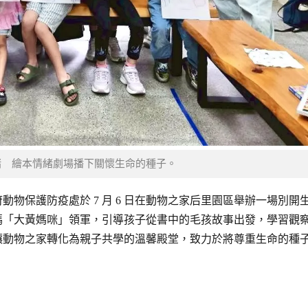
緒 繪本情緒劇場播下關懷生命的種子。
物保護防疫處於 7 月 6 日在動物之家后里園區舉辦一場別開
媽「大黃媽咪」領軍，引導孩子從書中的毛孩故事出發，學習觀
讓動物之家轉化為親子共學的溫馨殿堂，致力於將尊重生命的種