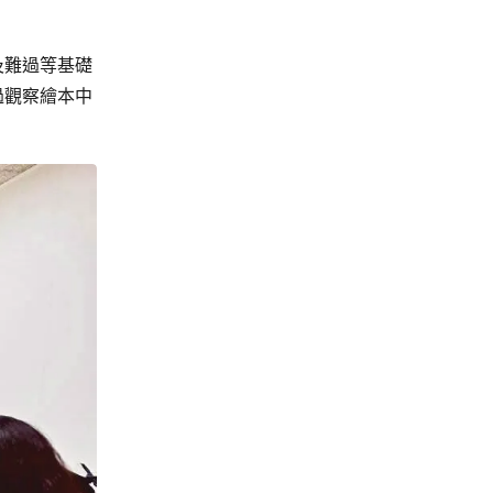
及難過等基礎
過觀察繪本中