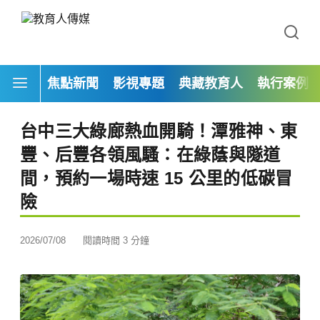
焦點新聞
影視專題
典藏教育人
執行案例
台中三大綠廊熱血開騎！潭雅神、東
豐、后豐各領風騷：在綠蔭與隧道
間，預約一場時速 15 公里的低碳冒
險
2026/07/08
閱讀時間 3 分鐘