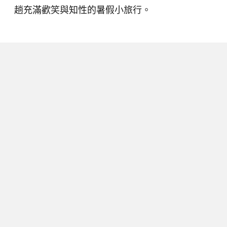
趟充滿歡笑與知性的暑假小旅行。
下一篇
台中主播體驗營秒殺額滿：欒治誼局
長領軍解碼 AI 時代，讓學生在主播
台上長出媒體識讀超能力
2026/07/08
閱讀時間 3 分鐘