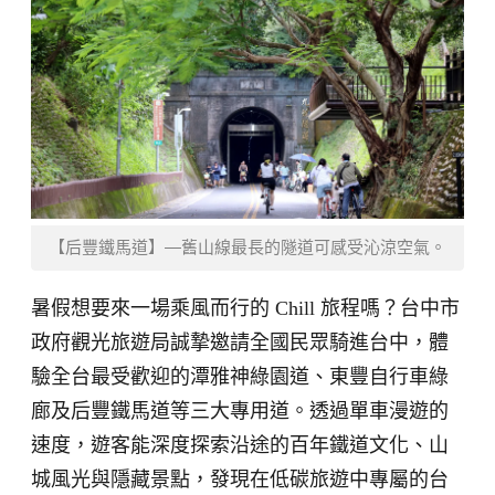
【后豐鐵馬道】—舊山線最長的隧道可感受沁涼空氣。
暑假想要來一場乘風而行的 Chill 旅程嗎？台中市
政府觀光旅遊局誠摯邀請全國民眾騎進台中，體
驗全台最受歡迎的潭雅神綠園道、東豐自行車綠
廊及后豐鐵馬道等三大專用道。透過單車漫遊的
速度，遊客能深度探索沿途的百年鐵道文化、山
城風光與隱藏景點，發現在低碳旅遊中專屬的台