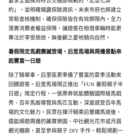
要求全面採用符合交通部規範的「定型化契
約」，並明確揭露保險資訊。未來市府也將建立
常態查核機制，確保保險皆在有效期限內，全力
落實消費者權益保障，讓遊客在租借車輛時能更
專注於享受旅途，無後顧之憂地騎向自然。
暑假限定馬戲震撼登場，后里馬場與周邊景點串
起豐富一日遊
除了騎單車，后里區更準備了豐富的夏季活動來
回饋遊客。后里馬場現正推出「FUN 暑假親子半
日遊」限定行程，一張票券就能體驗國際級馬戲
秀、百年馬廄導覽與馬匹互動，深度感受百年馬
場的文化魅力。民眾在揮汗騎乘后豐鐵馬道後，
還能順遊周邊的麗寶樂園、中社觀光花市或月眉
觀光糖廠，甚至參與親子 DIY 手作，輕鬆規劃一