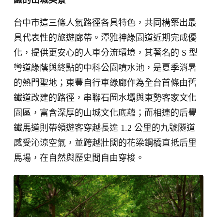
織的山城美景
台中市這三條人氣路徑各具特色，共同構築出最
具代表性的旅遊廊帶。潭雅神綠園道近期完成優
化，提供更安心的人車分流環境，其著名的 S 型
彎道綠蔭與終點的中科公園噴水池，是夏季消暑
的熱門聖地；東豐自行車綠廊作為全台首條由舊
鐵道改建的路徑，串聯石岡水壩與東勢客家文化
園區，富含深厚的山城文化底蘊；而相連的后豐
鐵馬道則帶領遊客穿越長達 1.2 公里的九號隧道
感受沁涼空氣，並跨越壯闊的花梁鋼橋直抵后里
馬場，在自然與歷史間自由穿梭。