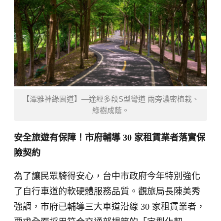
【潭雅神綠園道】—途經多段S型彎道 兩旁濃密植栽、
綠樹成蔭。
安全旅遊有保障！市府輔導 30 家租賃業者落實保
險契約
為了讓民眾騎得安心，台中市政府今年特別強化
了自行車道的軟硬體服務品質。觀旅局長陳美秀
強調，市府已輔導三大車道沿線 30 家租賃業者，