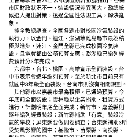
工會總聯合會24日公布調查統計數據指出，各縣
市因財政狀況不一，裝設情況差異甚大，籲總統
候選人提出對策，透過全國性法規工具，解決亂
象。
據全教總調查，全國各縣市對校園冷氣裝設的
執行力，以金門、連江、澎湖等離島縣市最為積
極與進步，連江、金門全縣已完成校園冷氣裝
設，且電費都由公務預算支應；澎湖縣已編列經
費預計分3年完成。
六都中，台北、桃園、高雄宣示全面裝設，台
中市表示會逐年編列預算，至於新北市目前只有
就國中3年級全面裝設，台南市則沒有相關規劃。
其他縣市以嘉義市最為積極，已通過預算，今
年底前全面裝設；雲林縣以企業捐助、租賃方式
進行，計劃明年底全面完成；新竹市、嘉義縣則
逐年編列經費裝設；新竹縣補助「有意」裝設冷
氣的學校；屏東縣要做問卷調查；台東縣補助3所
受焚風影響的國中；基隆市、苗栗縣、南投縣、