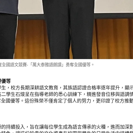
年度全國語文競賽-「萬大泰雅語朗讀」勇奪全國優等。
賽優等
學生，校方長期深耕語文教育，其族語認證合格率逐年提升，顯
高二學生石焌呈在指導老師的悉心訓練下，精進發音位移與語調
勇奪全國優等。這份殊榮不僅肯定了個人的努力，更印證了校方推
源的持續投入，旨在讓每位學生成為語言傳承的火種，進而加深