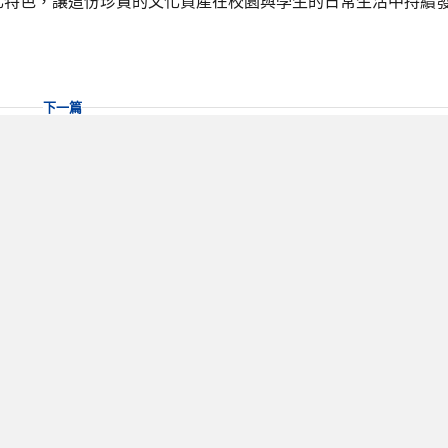
化特色，讓這份珍貴的文化資產在校園與學生的日常生活中持續
下一篇
的快遞」：創意刮刮卡結合情境佈置，讓感