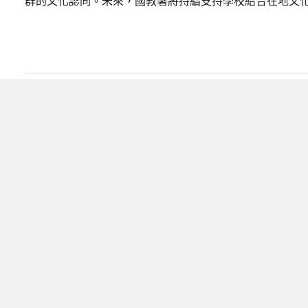
群的文化認同。未來，國教署將持續支持學校結合在地文
驚喜刮出愛！國光國小母親節推「愛
分享
分享
複製連結
2026/05/11
閱讀時間 3 分鐘