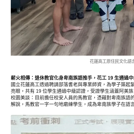
花蓮高工原住民文化語
薪火相傳：退休教官化身卑南族語推手，花工 19 生通過
國立花蓮高工透過聘請部落耆老與專業師資，為學子築起紮實的
亮眼，共有 19 位學生通過中級認證，受證學生涵蓋阿
校園美談：目前擔任校安人員的馬教官，憑藉對卑南族語
解說，馬教官一字一句地磨練學生，成為卑南族學子在語