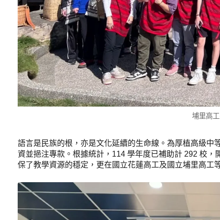
埔里高工
語言是民族的根，亦是文化延續的生命線。為厚植高級中
資並挹注專款。根據統計，114 學年度已補助計 292 校，開
保了教學資源的穩定，更在國立花蓮高工及國立埔里高工