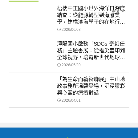
梧棲中正國小世界海洋日深度
更多
踏查：從能源轉型到海廢美
學，建構濱海學子的在地行動
力
2026/06/08
潭陽國小啟動「SDGs 奇幻任
務」主題書展：從指尖蓋印到
全球視野，培育新世代地球守
護者
2026/05/20
「為生命而藝術聯展」中山地
政事務所溫馨登場，沉浸膠彩
與心靈的療癒對話
2026/04/01