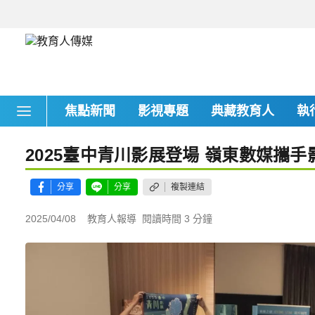
焦點新聞
影視專題
典藏教育人
執
2025臺中青川影展登場 嶺東數媒攜
分享
分享
複製連結
2025/04/08
教育人報導
閱讀時間 3 分鐘