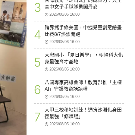
國際教育「走出去」的成長力：大里
3
高中女子手球隊勇闖丹麥
2026/08/06 16:00
跨界攜手綠美圖，中捷兒童創意繪畫
4
比賽8/7熱烈開跑
2026/08/06 16:00
大忠國小 「夏日樂學」，朝陽科大化
5
身最強育才基地
2026/08/05 16:00
八國專家高雄會師！教育部推「主權
6
AI」守護教育話語權
2026/08/05 16:00
大甲三校移地訓練！通宵沙灘化身田
7
徑最強「修煉場」
2026/08/05 16:00