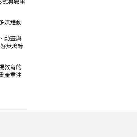
形式與敘事
多媒體動
、動畫與
具好萊塢等
視教育的
畫產業注