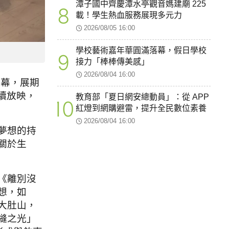
潭子國中齊慶潭水亭觀音媽建廟 225
8
載！學生熱血服務展現多元力
2026/08/05 16:00
學校藝術嘉年華圓滿落幕，假日學校
9
接力「棒棒傳美感」
2026/08/04 16:00
開幕，展期
持續放映，
教育部「夏日網安總動員」：從 APP
10
紅燈到網購避雷，提升全民數位素養
2026/08/04 16:00
夢想的持
關於生
《離別沒
想，如
大肚山，
縫之光」