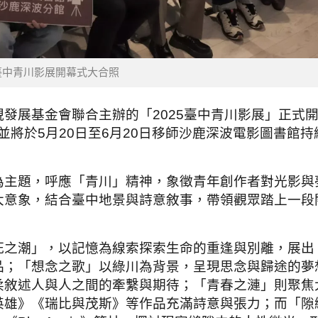
5臺中青川影展開幕式大合照
發展基金會聯合主辦的「2025臺中青川影展」正式
，並將於5月20日至6月20日移師沙鹿深波電影圖書館
為主題，呼應「青川」精神，象徵青年創作者對光影與
大意象，結合臺中地景與詩意敘事，帶領觀眾踏上一段
死之潮」，以記憶為線索探索生命的重逢與別離，展出
品；「想念之歌」以綠川為背景，呈現思念與歸途的夢
柔敘述人與人之間的牽繫與期待；「青春之漣」則聚焦
英雄》《瑞比與茂斯》等作品充滿詩意與張力；而「隙