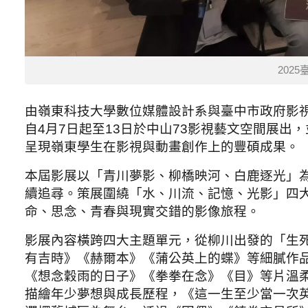
202
由嶺東科技大學數位媒體設計系與臺中市政府影視
自4月7日起至13日於中山73影視藝文空間展出
呈現嶺東學生在影視與動畫創作上的豐碩成果。
本屆影展以「青川夢影、柳橋映河、白鹿逐光」
續追尋。策展圍繞「水、川流、記憶、光影」四
命、思念、青春與現實交錯的影像旅程。
影展內容橫跨四大主題單元，從柳川出發的「生
有吉時》《赫爾本》《蒲公英上的蝶》等細膩作
《想念穀雨的日子》《拳拳在念》《目》等片溫
描繪年少夢想與成長歷程，《這一生至少當一次