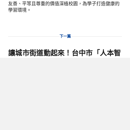
友善、平等且尊重的價值深植校園，為學子打造健康的
學習環境。
下一篇
讓城市街道動起來！台中市「人本智
慧設計挑戰賽」開跑，邀請青年學子
用創意翻轉未來
2026/02/04
閱讀時間 2 分鐘