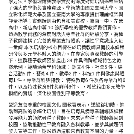
學方法。學術理論與教學實務的深度對話培訓過程集結
了強大的學術與實務資源。學術端由國立臺灣大學、國
立彰化師範大學及國立臺南大學的專家提供理論框架與
評量指導；實務端則由包含和美實校、臺南一中、左營
高中、新店高中等 10 餘所學校的優秀教師帶領實作。
透過教學實務的深度對話與專業社群的經驗分享，為種
子教師建構了完善的專業支持體系。讓性平意識走入每
一堂課 本次培訓的核心目標在於培養教師具備校本課程
研發與多元學科融入的能力。在專家與資深教師的引導
下，這群種子教師預計產出 34 件具備跨領域特色之教
案示例，範疇涵蓋學科領域： 語文4 件、社會5 件、綜
合活動5 件、藝術4 件、數學2 件、科技1 件與健康與體
育1 件。專業群科與特教： 特殊教育6 件及各專業群科6
件，以及特殊教育6件與群科6件。 ，希望藉由多元教學
模組的實踐，深化校園性別平等教育。
營造友善尊重的校園文化 國教署表示，透過從初階、進
階到高階的系統化培訓，旨在培育具備專業輔導與課程
發展能力的領航者種子教師。未來這些種子教師將回到
校園，協助推動性平教育融入各科教學，並參與試題研
發與宣導工作。期盼透過這股來自教育基層的力量，將