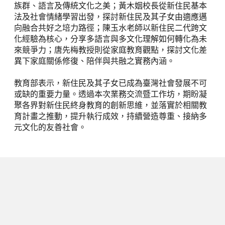
族群、語言及傳統文化之美；黃木姻校長從新住民基本
法及社會情緒學習出發，探討新住民及其子女由適應邁
向融合共好之培力路徑；陳玉水老師以新住民二代跨文
化經驗為核心，分享多語言與多文化理解如何轉化為未
來競爭力；唐先梅教授則從家庭教育觀點，探討文化差
異下家庭關係修復、陪伴與共融之實務內涵。
教育部表示，新住民及其子女已成為臺灣社會發展不可
或缺的重要力量。透過本次業務交流暨工作坊，期盼凝
聚各界對新住民終身教育的創新思維，並落實於相關教
育計畫之推動，提升執行成效，持續營造尊重、接納多
元文化的友善社會。
下一篇
新興國小化身小小公民科學家！以平
板解密生物地圖