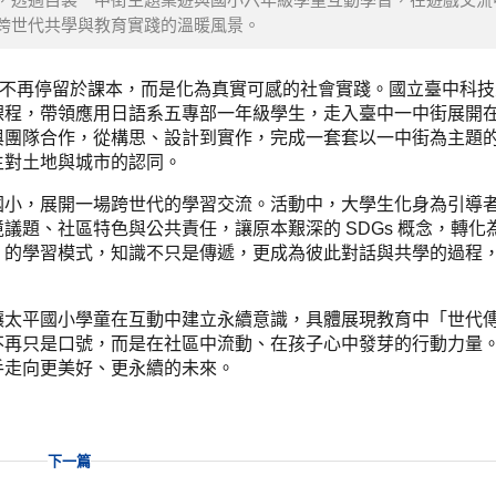
跨世代共學與教育實踐的溫暖風景。
習不再停留於課本，而是化為真實可感的社會實踐。國立臺中科
課程，帶領應用日語系五專部一年級學生，走入臺中一中街展開
與團隊合作，從構思、設計到實作，完成一套套以一中街為主題
生對土地與城市的認同。
國小，展開一場跨世代的學習交流。活動中，大學生化身為引導
議題、社區特色與公共責任，讓原本艱深的 SDGs 概念，轉化
」的學習模式，知識不只是傳遞，更成為彼此對話與共學的過程
讓太平國小學童在互動中建立永續意識，具體展現教育中「世代
不再只是口號，而是在社區中流動、在孩子心中發芽的行動力量
手走向更美好、更永續的未來。
下一篇