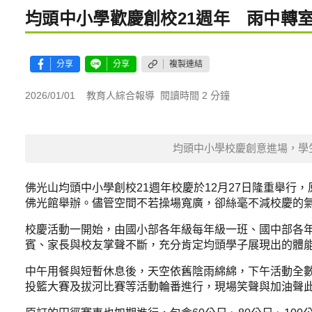
均頭中小學歡慶創校21週年 雨中轉
分享
分享
複製連結
2026/01/01
教育人綜合報導
閱讀時間 2 分鐘
均頭中小學校慶創意進場，學
佛光山均頭中小學創校21週年校慶於12月27日隆重舉
佛光館舉辦。儘管空間不若操場寬廣，卻絲毫不減校慶的
校慶活動一開始，由國小部各年級每年級一班、國中部各
賓、家長與校友掌聲不斷，充分肯定均頭學子展現出的體
中午用餐與短暫休息後，天空依舊陰雨綿綿，下午活動全
投籃大賽及拔河比賽等活動輪番進行，現場笑聲與加油聲