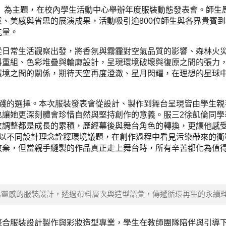
生」為主題，在校內學生活動中心舉辦年度服裝動態發表會。師生
、美感與省思的展演成果，活動吸引逾800位師生與各界貴賓
能量。
從日常生活觀察出發，將香氛與霧霾對空氣品質的影響、森林火
料重組、色彩堆疊與輪廓設計，呈現環境破壞與復原之間的張力
環境之間的關係，期待天空再度澄澈、星月閃耀，在理想的星球
實踐的選擇。本次服裝發表會從設計、製作到舞台呈現皆由學生親
也讓她更深刻體會珍惜自然與堅持創作的意義。服三2徐凱倫同學
次調整都是成長的累積，歷經幕後與舞台角色的轉換，更讓他感
組以不同設計理念詮釋環境議題，在創作過程中看見污染帶來的衝
放棄，但當親手縫製的作品真正走上舞台時，所有辛苦都化為值
為靈感的服裝設計，透過布料層次與造型語彙，傳遞循環再生的永續
整合服裝設計製作與彩妝造型專業，學生在教師團隊陪伴與引導