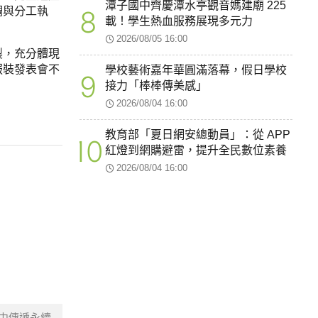
潭子國中齊慶潭水亭觀音媽建廟 225
8
調與分工執
載！學生熱血服務展現多元力
2026/08/05 16:00
製，充分體現
服裝發表會不
學校藝術嘉年華圓滿落幕，假日學校
9
接力「棒棒傳美感」
2026/08/04 16:00
教育部「夏日網安總動員」：從 APP
10
紅燈到網購避雷，提升全民數位素養
2026/08/04 16:00
中傳遞永續