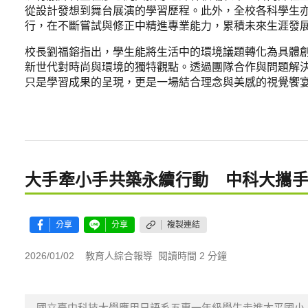
從設計發想到舞台展演的學習歷程。此外，全校各科學生
行，在不斷嘗試與修正中精進專業能力，累積未來生涯發
校長劉福鎔指出，學生能將生活中的環境議題轉化為具體
新世代對時尚與環境的獨特觀點。透過團隊合作與問題解
只是學習成果的呈現，更是一場結合理念與美感的視覺饗
大手牽小手共築永續行動 中科大攜
分享
分享
複製連結
2026/01/02
教育人綜合報導
閱讀時間 2 分鐘
國立臺中科技大學應用日語系五專一年級學生走進太平國小