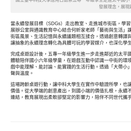
發展理念，展現
當永續發展目標（SDGs）走出教室、走進城市街區，學
展辦公室與通識教育中心結合何昕家老師「藝術與生活」
街區風景、生活記憶與永續議題相互揉合，透過創意轉譯
讓抽象的永續理念轉化為具體可玩的學習媒介，也深化學
完成桌遊設計後，五專一年級學生進一步走進鄰近的太平
體驗陪伴國小六年級學童，在遊戲互動中認識一中街的環境
戲中能理解、能討論、能實踐的生活行動。透過「大帶小
聲與溫度。
這場跨齡桌遊行動，讓中科大學生在實作中驗證所學，也
價值。從大學端的創意產出，到國小端的價值扎根，永續
連結，教育展現出柔軟卻堅定的影響力，陪伴不同世代攜