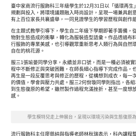
臺中家商流行服飾科三年級學生於12月31日以「循環再
規劃與投入，將環境議題融入時尚設計，呈現一場兼具創意
有上百位家長共襄盛舉，一同見證學生的學習歷程與創作
在主題式教學引導下，學生自二年級下學期即著手籌備，
物對生態造成的衝擊，轉化為服裝造型語彙。作品透過布
行服飾的專業美感，也引導觀眾重新思考人類行為與自然
自在的桃花源。
服三1張瑜晏同學分享，永續並非口號，而是一種必須被
程中不斷修正與突破困難，在師長細心指導下完成作品，
再生是一段反覆思考與修正的歷程，從構想到成衣，每一
的價值，學會與壓力共處。服三2何佾璇同學則指出，各
到生態復原的希望，雖然製作過程充滿挫折，甚至一度想
感。
學生模特兒走上伸展台，呈現以環境污染與生態復原
流行服飾科主任廖慈純與指導老師林秋瑞表示，科內課程