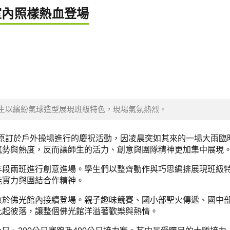
室內照樣熱血登場
生以繽紛氣球造型展現班級特色，現場氣氛熱烈。
行，原訂於戶外操場進行的慶祝活動，因凌晨突如其來的一場大雨臨
氣勢與熱度，反而讓師生的活力、創意與團隊精神更加集中展現
年段兩班進行創意進場。學生們以整齊動作與巧思編排展現班級
能實力與團結合作精神。
數於佛光館內接續登場。親子趣味競賽、國小部聖火傳遞、國中
此起彼落，讓整個佛光館洋溢著歡樂與熱情。