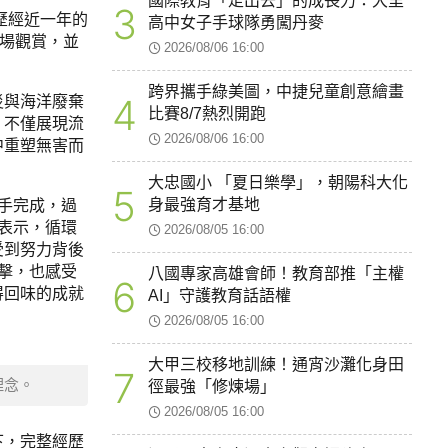
國際教育「走出去」的成長力：大里
3
歷經近一年的
高中女子手球隊勇闖丹麥
到場觀賞，並
2026/08/06 16:00
跨界攜手綠美圖，中捷兒童創意繪畫
4
災與海洋廢棄
比賽8/7熱烈開跑
，不僅展現流
2026/08/06 16:00
中重塑無害而
大忠國小 「夏日樂學」，朝陽科大化
5
身最強育才基地
手完成，過
表示，循環
2026/08/05 16:00
受到努力背後
擊，也感受
八國專家高雄會師！教育部推「主權
6
得回味的成就
AI」守護教育話語權
2026/08/05 16:00
大甲三校移地訓練！通宵沙灘化身田
7
理念。
徑最強「修煉場」
2026/08/05 16:00
下，完整經歷