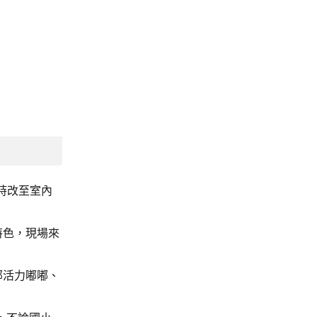
時改至室內
。
特色，現場來
部活力嘟嘟、