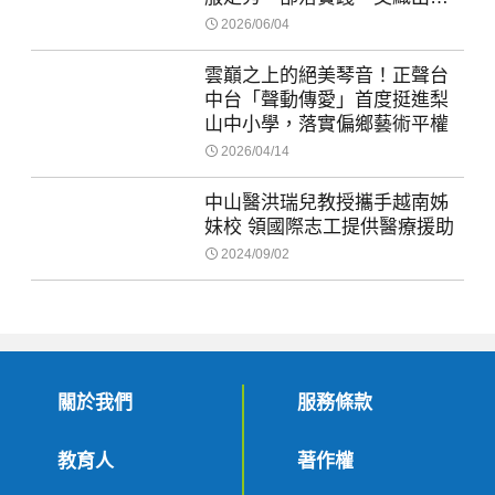
市校園的工藝之魂
2026/06/04
雲巔之上的絕美琴音！正聲台
中台「聲動傳愛」首度挺進梨
山中小學，落實偏鄉藝術平權
2026/04/14
中山醫洪瑞兒教授攜手越南姊
妹校 領國際志工提供醫療援助
2024/09/02
關於我們
服務條款
教育人
著作權