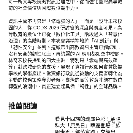
每一所大專校院的資訊治理之中，從而強化臺灣高等教
育的社會價值與國際數位競爭力。
資訊主管不再只是「修電腦的人」，而是「設計未來校
園的人」從 CCDS 2026 研討會的深度與廣度可見，高
等教育的數位化已從「數位化工具」階段邁入「智慧化
治理」的高階時期。本次會議精準地將「AI 創新」與
「韌性安全」並列。這顯示出高教資訊主管已體認到：
沒有安全的韌性底座，再絢麗的 AI 應用都如空中樓閣。
林奇宏校長提到的四大主軸，特別是「雲端與高效運
算」對跨域研究的支援，展現了資訊行政如何實質影響
學校的學術產出。當資訊行政能從被動的支援者轉化為
主動的校務策略參與者時，臺灣的高等教育才能在數位
轉型的浪潮中，真正建立起具備「韌性」的全球品牌。
推薦閱讀
看見十四族的瑰麗色彩！朝陽
更多
科大「原民日」華麗登場：族
服走秀、部落實踐，交織出都