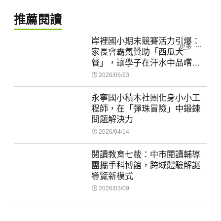
推薦閱讀
岸裡國小期末競賽活力引爆：
更多
家長會霸氣贊助「西瓜大
餐」，讓學子在汗水中品嚐團
結甜味
2026/06/23
永寧國小積木社團化身小小工
程師，在「彈珠冒險」中鍛鍊
問題解決力
2026/04/14
閱讀教育七載：中市閱讀輔導
團攜手科博館，跨域體驗解謎
導覽新模式
2026/03/09