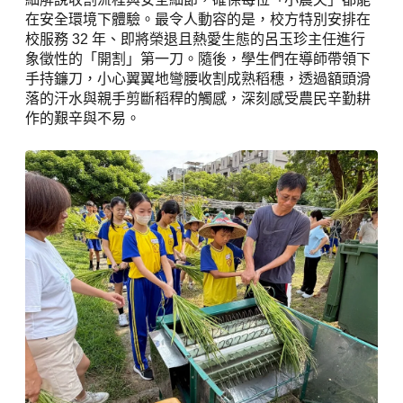
在安全環境下體驗。最令人動容的是，校方特別安排在
校服務 32 年、即將榮退且熱愛生態的呂玉珍主任進行
象徵性的「開割」第一刀。隨後，學生們在導師帶領下
手持鐮刀，小心翼翼地彎腰收割成熟稻穗，透過額頭滑
落的汗水與親手剪斷稻稈的觸感，深刻感受農民辛勤耕
作的艱辛與不易。