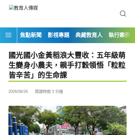
焦點新聞
影視專題
典藏教育人
執行案例
國光國小金黃稻浪大豐收：五年級萌
生變身小農夫，親手打穀領悟「粒粒
皆辛苦」的生命課
2026/06/26
閱讀時間 3 分鐘