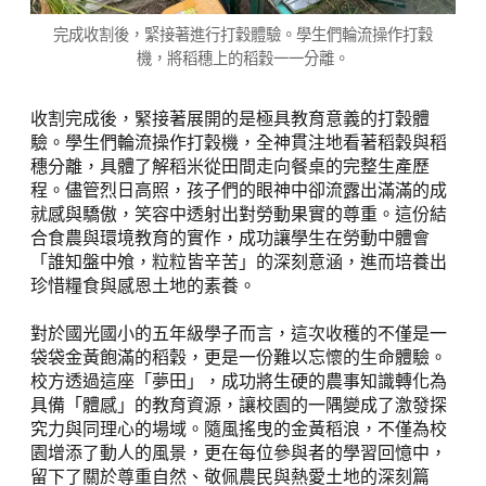
完成收割後，緊接著進行打穀體驗。學生們輪流操作打穀
機，將稻穗上的稻穀一一分離。
收割完成後，緊接著展開的是極具教育意義的打穀體
驗。學生們輪流操作打穀機，全神貫注地看著稻穀與稻
穗分離，具體了解稻米從田間走向餐桌的完整生產歷
程。儘管烈日高照，孩子們的眼神中卻流露出滿滿的成
就感與驕傲，笑容中透射出對勞動果實的尊重。這份結
合食農與環境教育的實作，成功讓學生在勞動中體會
「誰知盤中飧，粒粒皆辛苦」的深刻意涵，進而培養出
珍惜糧食與感恩土地的素養。
對於國光國小的五年級學子而言，這次收穫的不僅是一
袋袋金黃飽滿的稻穀，更是一份難以忘懷的生命體驗。
校方透過這座「夢田」，成功將生硬的農事知識轉化為
具備「體感」的教育資源，讓校園的一隅變成了激發探
究力與同理心的場域。隨風搖曳的金黃稻浪，不僅為校
園增添了動人的風景，更在每位參與者的學習回憶中，
留下了關於尊重自然、敬佩農民與熱愛土地的深刻篇