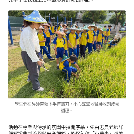
學生們在導師帶領下手持鐮刀，小心翼翼地彎腰收割成熟
稻穗。
活動在專業與傳承的氛圍中拉開序幕，先由志典老師詳
細解說收割流程與安全細節，確保每位「小農夫」都能