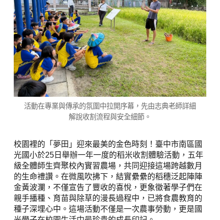
活動在專業與傳承的氛圍中拉開序幕，先由志典老師詳細
解說收割流程與安全細節。
校園裡的「夢田」迎來最美的金色時刻！臺中市南區國
光國小於25日舉辦一年一度的稻米收割體驗活動，五年
級全體師生齊聚校內實習農場，共同迎接這場跨越數月
的生命禮讚。在微風吹拂下，結實纍纍的稻穗泛起陣陣
金黃波瀾，不僅宣告了豐收的喜悅，更象徵著學子們在
親手播種、育苗與除草的漫長過程中，已將食農教育的
種子深埋心中。這場活動不僅是一次農事勞動，更是國
光學子在校園生活中最珍貴的成長印記。