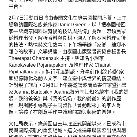
平台。
2月7日活動首日將由泰國文化在綠美圖揭開序幕，上午
場邀請國際名廚兼作家Daniel Green，以「把泰國帶回
家—認識泰國料理背後的技法與熱情」為題，帶領民眾
從料理出發，解析香料與食材，深入了解泰國料理背後
的技法、熱情與文化故事；下午場舉辦「家鄉—離鄉不
離心的故事」文學講座，由泰國出版暨書商協會秘書長
Theerapat Charoensuk 主持，與知名小說家
Kanokwalee Pojanapakorn 及推理作家 Chairat
Pipitpattanaprap 進行深度對談，分享創作者如何將家
鄉記憶轉化為動人文字，建立臺中與世界的情感連結。
針對親子族群，2月8日上午將邀請波蘭童書作家暨插畫
家Joanna Bartosik。Joanna將分享其知名繪本《我的媽
媽，我的爸爸》與《我的奶奶，我的爺爺》的創作歷
程，現場將引導親子共同製作「會動起來」的家人肖
像，讓孩子在創意手作中體驗閱讀與藝術的樂趣。
文化局表示，綠美圖自去年底正式開館以來，已成為市
民與國際接軌的重要場域。這次透過串聯國際出版與創