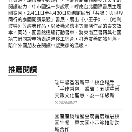
作資源，讓市民不必遠行，也能近距離體驗多元文化的
閱讀魅力。中市圖進一步說明，呼應台北國際書展主題
國泰國，2月11日至4月30日於總館展出「共鳴：與世界
同行的泰國閱讀景觀」書展，展出《小王子》、《哈利
波特》等經典作品，以及幾米繪本等臺灣作品的泰文譯
本。同時，圖書館透過行動書車，將東南亞書籍與七國
語言借閱證申請表送進移工宿舍，打造友善閱讀角落，
陪伴外國朋友在閱讀中感受家的溫暖。
推薦閱讀
端午馨香漫新平！校企聯手
更多
「手作香包」體驗：五味中藥
交織文化智慧，為一年級新生
種下感恩種子
2026/05/27
國產產銷履歷豆腐首度進駐校
園午餐 惠文國小示範推動跨
域合作