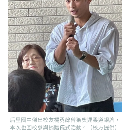
后里國中傑出校友楊勇緯曾獲奧運柔道銀牌，
本次也回校參與捐贈儀式活動。（校方提供）