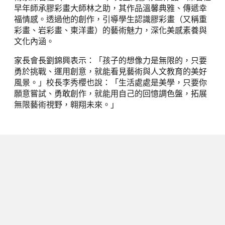
早年師承膠彩畫大師林之助，其作品溫馨典雅、傳遞幸
福情感。透過他的創作，引導學生認識膠彩畫（又稱重
彩畫、岩彩畫、東洋畫）的藝術魅力，深化美感素養與
文化內涵。
家長會長劉錦興表示：「孩子的想像力是無限的，只要
勇於挑戰、運用創意，就能看見藝術與人文教育的美好
風景。」校長李秀櫻也說：「生活處處是美學，只要你
願意嘗試、勇敢創作，就能用自己的回憶調色盤，拓展
無限藝術視野，翱翔未來。」
下一篇
雲科大企管系成果發表會「企尋找失
落碎片BA」圓滿落幕，激盪商管新
思維