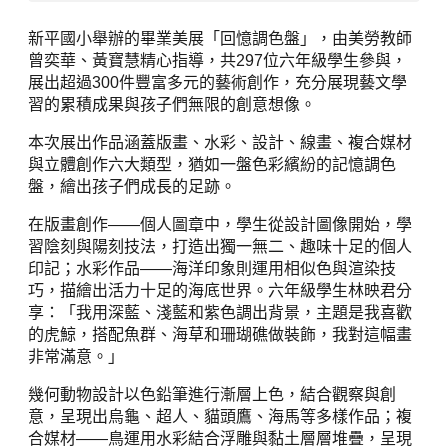
新平國小舉辦的畢業美展「回憶調色盤」，由美勞教師
曾奕華、黃寶慧精心指導，共297位六年級學生參與，
展出超過300件豐富多元的藝術創作，充分展現藝文學
習的累積成果與孩子們無限的創意想像。
本次展出作品涵蓋版畫、水彩、設計、線畫、複合媒材
與立體創作六大類型，猶如一盤色彩繽紛的記憶調色
盤，繪出孩子們成長的足跡。
在版畫創作——個人圖章中，學生從設計圖像開始，學
習陰刻與陽刻技法，打造出獨一無二、趣味十足的個人
印記；水彩作品——海洋印象則運用相似色與渲染技
巧，描繪出活力十足的海底世界。六年級學生林映君分
享：「我用深藍、淺藍和紫色調出背景，主題是我喜歡
的虎鯨，搭配魚群、海草和珊瑚礁做裝飾，我對這幅畫
非常滿意。」
幾何動物設計以色鉛筆進行漸層上色，結合觀察與創
意，呈現出烏龜、超人、貓頭鷹、海馬等多樣作品；複
合媒材——鳥運用水彩結合浮雕與黏土層層堆疊，呈現