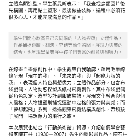
立體鳥類造型。學生葉晁昕表示：「我查找鳥類圖片後
先構圖，再用黏土塑形，最後做些裝飾，過程中必須花
很多心思，才能完成滿意的作品。」
學生們開心欣賞自己與同學的「人物捏塑」立體作品，
作品捕捉跳躍、翻滾、奔跑等動作瞬間，展現力與美的
結合，也呈現畢業美展中孩子們豐富的創意與觀察力。
在線畫自畫像創作中，學生觀察自我輪廓，運用毛筆線
條呈現「現在的我」、「未來的我」與「超能力版的
我」，表現個人特色與想像力；立體作品部分，包含布
袋戲偶、人物動態捏塑與紙材飛機創作。其中布袋戲偶
從角色設定、造型設計到服飾裝飾，展現文化融合與個
人風格；人物捏塑則捕捉運動中定格的張力與美感；而
「夢想起飛」系列，透過觀察飛機結構與創作，帶領孩
子展開一場想像力的飛行之旅。
本次展覽也結合「行動美術館」資源，介紹創價學會藝
術家陳石柱（1930－2007）先生的膠彩畫作品。陳石柱