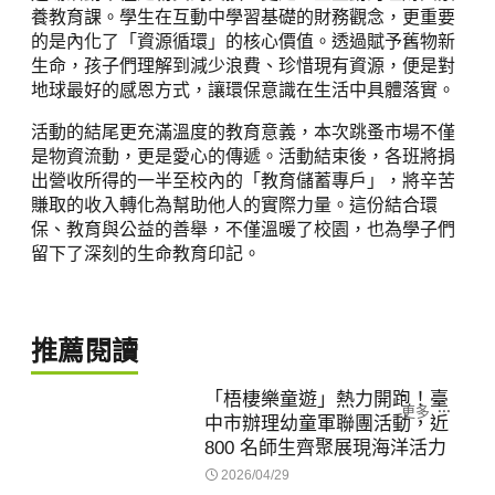
養教育課。學生在互動中學習基礎的財務觀念，更重要
的是內化了「資源循環」的核心價值。透過賦予舊物新
生命，孩子們理解到減少浪費、珍惜現有資源，便是對
地球最好的感恩方式，讓環保意識在生活中具體落實。
活動的結尾更充滿溫度的教育意義，本次跳蚤市場不僅
是物資流動，更是愛心的傳遞。活動結束後，各班將捐
出營收所得的一半至校內的「教育儲蓄專戶」，將辛苦
賺取的收入轉化為幫助他人的實際力量。這份結合環
保、教育與公益的善舉，不僅溫暖了校園，也為學子們
留下了深刻的生命教育印記。
推薦閱讀
「梧棲樂童遊」熱力開跑！臺
更多
中市辦理幼童軍聯團活動，近
800 名師生齊聚展現海洋活力
2026/04/29