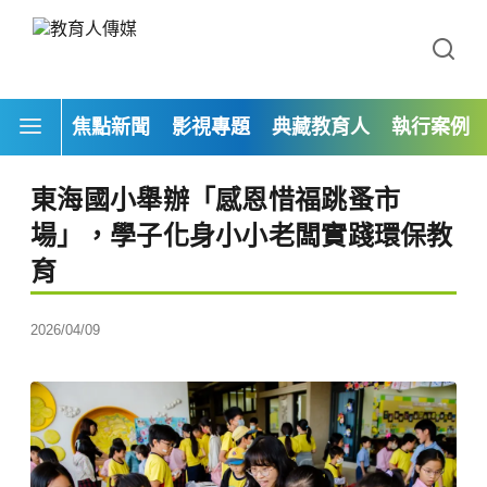
焦點新聞
影視專題
典藏教育人
執行案例
東海國小舉辦「感恩惜福跳蚤市
場」，學子化身小小老闆實踐環保教
育
2026/04/09