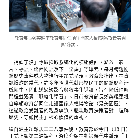
教育部長鄭英耀率教育部同仁前往國家人權博物館(景美園
區)參訪。
「補課了沒」專區採取系統化的模組設計，涵蓋「影
片、導讀、延伸閱讀及下一堂課」等單元，每月精選關
鍵歷史事件或人物進行主題式呈現。教育部指出，在資
訊爆炸的當代，許多年輕世代對形塑民主的關鍵歷程漸
感陌生，因此透過短影音與敘事化導讀，旨在降低理解
門檻並落實「脈絡化學習」。日前教育部長鄭英耀更親
自率領教育部同仁走讀國家人權博物館（景美園區），
透過政治受難者的親身導覽，體現教育決策者對「理解
歷史、守護民主」核心價值的重視。
繼首波主題聚焦二二八事件後，教育部於今日（13 日）
正式上線第二波課程，深度介紹在動盪時代中體現「正