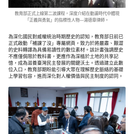
教育部正式上線第二波課程，深度介紹在動盪時代中體現
「正義與勇氣」的指標性人物—湯德章律師。
為深化國民對威權統治時期歷史的認知，教育部日前已
正式啟動「補課了沒」專屬網頁，致力於將嚴肅、艱澀
的史料轉譯為具備易讀性的數位素材。該計畫強調歷史
不應僅侷限於教科書，更應作為深植於土地的共享記
憶，成為滋養臺灣民主發展的關鍵沃土。透過建立此數
位入口，教育部期盼能引導大眾在理解歷史脈絡的基礎
上學習包容，進而深化對人權價值與民主制度的認同。