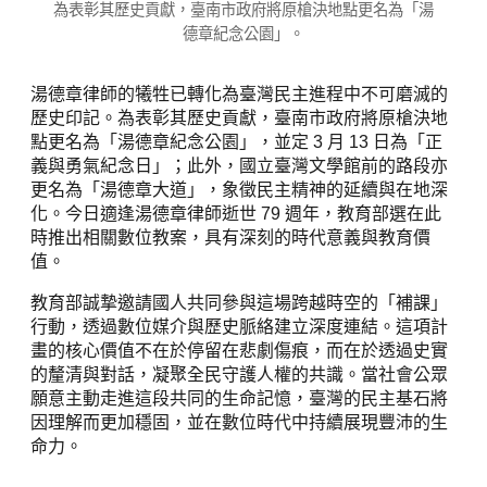
為表彰其歷史貢獻，臺南市政府將原槍決地點更名為「湯
德章紀念公園」。
湯德章律師的犧牲已轉化為臺灣民主進程中不可磨滅的
歷史印記。為表彰其歷史貢獻，臺南市政府將原槍決地
點更名為「湯德章紀念公園」，並定 3 月 13 日為「正
義與勇氣紀念日」；此外，國立臺灣文學館前的路段亦
更名為「湯德章大道」，象徵民主精神的延續與在地深
化。今日適逢湯德章律師逝世 79 週年，教育部選在此
時推出相關數位教案，具有深刻的時代意義與教育價
值。
教育部誠摯邀請國人共同參與這場跨越時空的「補課」
行動，透過數位媒介與歷史脈絡建立深度連結。這項計
畫的核心價值不在於停留在悲劇傷痕，而在於透過史實
的釐清與對話，凝聚全民守護人權的共識。當社會公眾
願意主動走進這段共同的生命記憶，臺灣的民主基石將
因理解而更加穩固，並在數位時代中持續展現豐沛的生
命力。