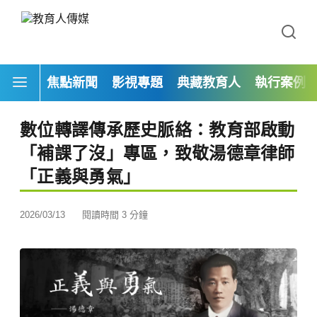
焦點新聞
影視專題
典藏教育人
執行案例
數位轉譯傳承歷史脈絡：教育部啟動
「補課了沒」專區，致敬湯德章律師
「正義與勇氣」
2026/03/13
閱讀時間 3 分鐘