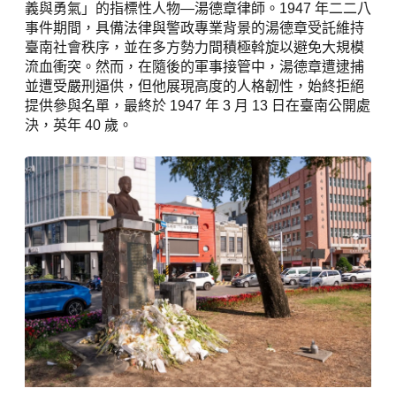
義與勇氣」的指標性人物—湯德章律師。1947 年二二八
事件期間，具備法律與警政專業背景的湯德章受託維持
臺南社會秩序，並在多方勢力間積極斡旋以避免大規模
流血衝突。然而，在隨後的軍事接管中，湯德章遭逮捕
並遭受嚴刑逼供，但他展現高度的人格韌性，始終拒絕
提供參與名單，最終於 1947 年 3 月 13 日在臺南公開處
決，英年 40 歲。