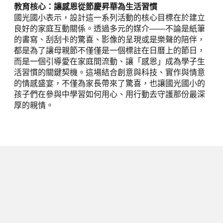
教育核心：讓感恩從節慶昇華為生活習慣
國光國小表示，設計這一系列活動的核心目標在於建立
良好的家庭互動關係。透過多元的媒介——不論是紙筆
的書寫、刮刮卡的驚喜、影像的呈現或是樂聲的陪伴，
都是為了讓母親節不僅僅是一個標註在日曆上的節日，
而是一個引導愛在家庭間流動、讓「感恩」成為學子生
活習慣的關鍵契機。這場結合創意與科技、實作與情意
的情感盛宴，不僅為家長帶來了驚喜，也讓國光國小的
孩子們在參與中學習如何用心、用行動去守護那份最深
厚的親情。
下一篇
博物館聯結城市！台中慶 518 國際
博物館日，集章走讀、國際特展跨界
登場