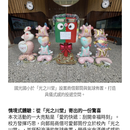
國光國小於「光之川堂」設置商借郵筒與氣球佈置，打造
具儀式感的投遞空間。
情境式體驗：從「光之川堂」寄出的一份驚喜
本次活動的一大亮點是「愛的快遞：刮開幸福時刻」。
校方發揮巧思，向郵局商借可愛郵筒佇立於校內「光之
川堂」，並搭配浪漫的氣球佈置，營造出充滿儀式感的