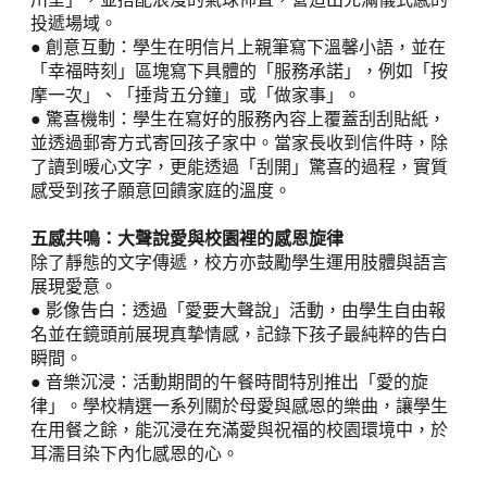
投遞場域。
● 創意互動：學生在明信片上親筆寫下溫馨小語，並在
「幸福時刻」區塊寫下具體的「服務承諾」，例如「按
摩一次」、「捶背五分鐘」或「做家事」。
● 驚喜機制：學生在寫好的服務內容上覆蓋刮刮貼紙，
並透過郵寄方式寄回孩子家中。當家長收到信件時，除
了讀到暖心文字，更能透過「刮開」驚喜的過程，實質
感受到孩子願意回饋家庭的溫度。
五感共鳴：大聲說愛與校園裡的感恩旋律
除了靜態的文字傳遞，校方亦鼓勵學生運用肢體與語言
展現愛意。
● 影像告白：透過「愛要大聲說」活動，由學生自由報
名並在鏡頭前展現真摯情感，記錄下孩子最純粹的告白
瞬間。
● 音樂沉浸：活動期間的午餐時間特別推出「愛的旋
律」。學校精選一系列關於母愛與感恩的樂曲，讓學生
在用餐之餘，能沉浸在充滿愛與祝福的校園環境中，於
耳濡目染下內化感恩的心。