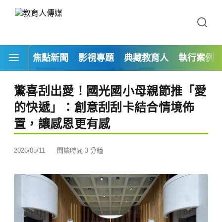
焦點新聞
影視專題
典藏教育人
執行案例
驚喜刮出愛！國光國小母親節推「愛
的快遞」：創意刮刮卡結合情境佈
置，讓感恩更有感
2026/05/11
閱讀時間 3 分鐘