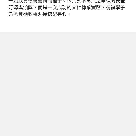
一顆欣賞傳統藝術的種子。休業式不再只是單純的安全
叮嚀與頒獎，而是一次成功的文化傳承實踐，祝福學子
帶著豐碩收穫迎接快樂暑假。
下一篇
中市消防局推免費暑期消防營 釋出2
千名額邀學童變身消防小英雄
2026/07/01
閱讀時間 3 分鐘