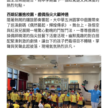
園生活無縫縫合，為本學期畫下一個既驚艷又具深度的
熱烈句點。
西遊記搬進校園，戲偶指尖大顯神通
隨著熱鬧的鑼鼓節奏響起，大中華五洲園掌中戲團帶來
了巡演劇碼《偶然藝起，輝煌傳承》。舞台上，孫悟空
與紅孩兒展開一場驚心動魄的鬥智鬥法，一尊尊戲偶在
操偶師精湛的指尖技藝下活靈活現。幽默風趣的對白搭
配緊湊刺激的劇情，讓台下的孩子們看得目不轉睛，掌
聲與笑聲此起彼落，現場氣氛熱烈非凡。