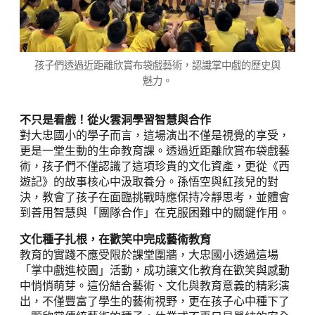
孩子們透過近距離欣賞布袋戲藝術，認識掌中戲的歷史與
魅力。
不只是看戲！從火雲洞學習智慧與合作
對大忠國小的學子而言，這場演出不僅是視覺的享受，
更是一堂生動的生命教育課。透過近距離欣賞布袋戲藝
術，孩子們不僅認識了這項珍貴的文化資產，更從《西
遊記》的故事核心中汲取養分。孫悟空與紅孩兒的對
決，教會了孩子在面臨挑戰時應保持冷靜思考，並體會
到善用智慧與「團隊合作」在克服困難中的關鍵作用。
文化種子扎根，在歡笑中完成藝術教育
教育的實踐不應受限於課堂圍牆，大忠國小透過這場
「掌中戲進校園」活動，成功讓文化教育在歡笑與感動
中悄悄萌芽。這份結合藝術、文化與教育意義的精彩演
出，不僅豐富了學生的藝術視野，更在孩子心中種下了