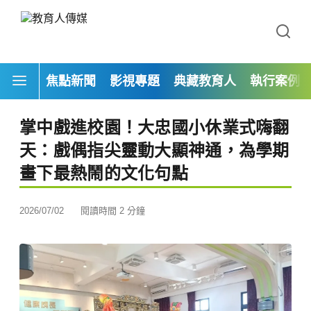
焦點新聞
影視專題
典藏教育人
執行案例
掌中戲進校園！大忠國小休業式嗨翻
天：戲偶指尖靈動大顯神通，為學期
畫下最熱鬧的文化句點
2026/07/02
閱讀時間 2 分鐘