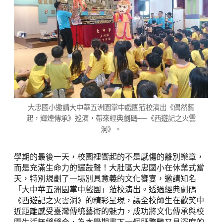
大忠國小邀請大中華五洲園掌中戲團蒞校演出《偶然藝
起，輝煌傳承》巡演，帶來經典劇碼──《西遊記之火雲
洞》。
學期的最後一天，校園裡響起的不是感傷的離別樂章，
而是充滿生命力的鑼鼓聲！大肚區大忠國小在休業式當
天，特別規劃了一場別具意義的文化饗宴，邀請知名
「大中華五洲園掌中戲團」蒞校演出。透過經典劇碼
《西遊記之火雲洞》的精彩呈現，讓全校師生在歡笑中
近距離感受臺灣傳統藝術的魅力，成功將文化傳承與校