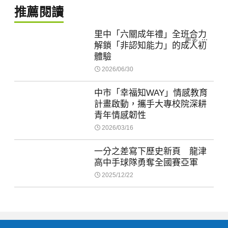
推薦閱讀
里中「六關成年禮」全班合力
更多
解鎖「非認知能力」的成人初
體驗
2026/06/30
中市「幸福知WAY」情感教育
計畫啟動，攜手大專校院深耕
青年情感韌性
2026/03/16
一分之差寫下歷史新頁 龍津
高中手球隊勇奪全國賽亞軍
2025/12/22