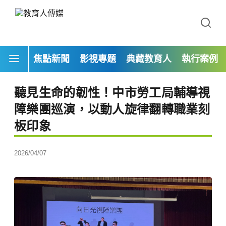
焦點新聞
影視專題
典藏教育人
執行案例
聽見生命的韌性！中市勞工局輔導視
障樂團巡演，以動人旋律翻轉職業刻
板印象
2026/04/07