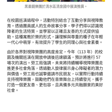
黑墨鏡樂團於清水區清泉國中展演推廣。
在校園巡演過程中，活動特別結合了互動分享與視障教
育。透過團員感人的生命故事分享，學子們得以認識視
障者的生活特質，並學習以正確且友善的方式提供協
助。這種寓教於樂的形式，讓理解與尊重的種子在年輕
一代心中萌芽，有效提升了學生的同理心與社會素養。
由於各界對視障樂團的高度肯定，今年（113 年）的校
園及機關巡演在開放申請後迅速額滿，預計將進行 57
場次的演出。勞工局強調，未來將持續輔導視障樂團走
進更多社會角落，透過動人旋律展示身心障礙者的潛力
與價值。勞工局也誠摯邀請市民朋友，以實際行動持續
支持視障樂團，鼓勵他們在音樂舞台上持續發光，攜手
打造一個更友善、更包容，且具備多元共融願景的美好
社會。