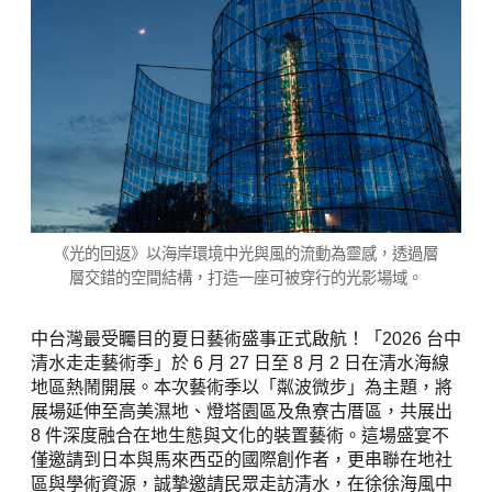
《光的回返》以海岸環境中光與風的流動為靈感，透過層
層交錯的空間結構，打造一座可被穿行的光影場域。
中台灣最受矚目的夏日藝術盛事正式啟航！「2026 台中
清水走走藝術季」於 6 月 27 日至 8 月 2 日在清水海線
地區熱鬧開展。本次藝術季以「粼波微步」為主題，將
展場延伸至高美濕地、燈塔園區及魚寮古厝區，共展出
8 件深度融合在地生態與文化的裝置藝術。這場盛宴不
僅邀請到日本與馬來西亞的國際創作者，更串聯在地社
區與學術資源，誠摯邀請民眾走訪清水，在徐徐海風中
感受自然與藝術共織的靈動張力。