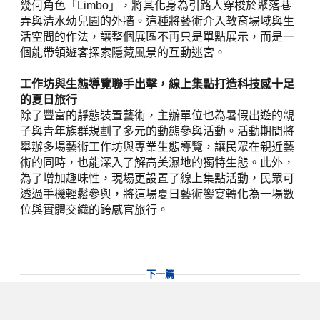
弄與清水幼兒園的外牆。這種將藝術介入教育場域與生
活空間的作法，讓整個展區不再只是單點展示，而是一
個能帶領遊客探索隱藏風景的互動迷宮。
工作坊與生態導覽聯手出擊，線上集點打造科技感十足
的夏日旅行
除了豐富的靜態裝置藝術，主辦單位也為暑假出遊的親
子與青年族群規劃了多元的動態參與活動。活動期間將
舉辦多場藝術工作坊與專業生態導覽，讓民眾在親近藝
術的同時，也能深入了解高美濕地的獨特生態。此外，
為了增加趣味性，現場更設置了線上集點活動，民眾可
透過手機輕鬆參與，將這場夏日藝術饗宴轉化為一場數
位與實體交織的跨感官旅行。
下一篇
母語會說也會玩！全台 124 校共織