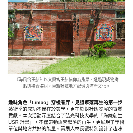
《海風佮王船》以文興宮王船信仰為背景，透過現成物拼
貼與複合媒材，重新轉譯地方記憶與海岸文化。
趣味角色「Limbo」穿梭巷弄，見證聚落再生的第一步
藝術季的成功不僅在於美學，更在於對社區發展的實質
貢獻。本次活動深度結合了弘光科技大學的「海線創生
USR 計畫」，不僅帶動魚寮聚落的再生，更展現了學術
單位與地方共好的能量。策展人林長叡特別設計了趣味
幾何角色「Limbo」，將其化身為引路人穿梭於聚落巷