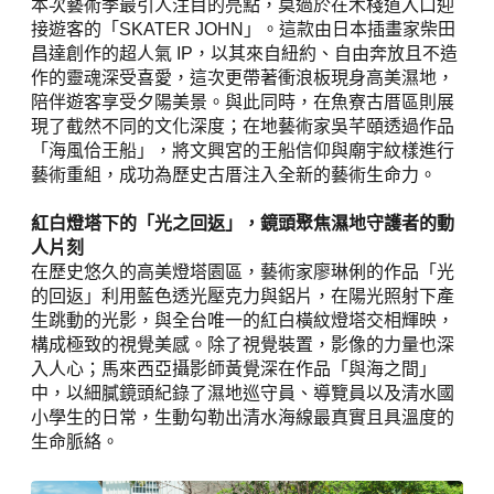
接遊客的「SKATER JOHN」。這款由日本插畫家柴田
昌達創作的超人氣 IP，以其來自紐約、自由奔放且不造
作的靈魂深受喜愛，這次更帶著衝浪板現身高美濕地，
陪伴遊客享受夕陽美景。與此同時，在魚寮古厝區則展
現了截然不同的文化深度；在地藝術家吳芊頤透過作品
「海風佮王船」，將文興宮的王船信仰與廟宇紋樣進行
藝術重組，成功為歷史古厝注入全新的藝術生命力。
紅白燈塔下的「光之回返」，鏡頭聚焦濕地守護者的動
人片刻
在歷史悠久的高美燈塔園區，藝術家廖琳俐的作品「光
的回返」利用藍色透光壓克力與鋁片，在陽光照射下產
生跳動的光影，與全台唯一的紅白橫紋燈塔交相輝映，
構成極致的視覺美感。除了視覺裝置，影像的力量也深
入人心；馬來西亞攝影師黃覺深在作品「與海之間」
中，以細膩鏡頭紀錄了濕地巡守員、導覽員以及清水國
小學生的日常，生動勾勒出清水海線最真實且具溫度的
生命脈絡。