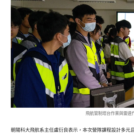
飛航管制塔台作業與雷達
朝陽科大飛航系主任盧衍良表示，本次營隊課程設計多元且強調