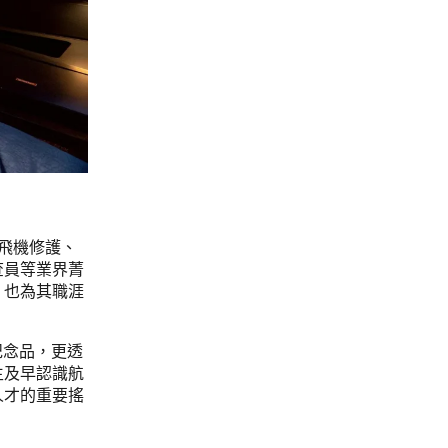
飛機修護、
查員等業界菁
，也為其職涯
紀念品，更透
生及早認識航
人才的重要搖