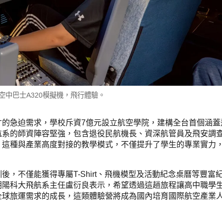
空中巴士A320模擬機，飛行體驗。
才的急迫需求，學校斥資7億元設立航空學院，建構全台首個涵蓋
航系的師資陣容堅強，包含退役民航機長、資深航管員及飛安調
。這種與產業高度對接的教學模式，不僅提升了學生的專業實力
，不僅能獲得專屬T-Shirt、飛機模型及活動紀念桌曆等豐富
朝陽科大飛航系主任盧衍良表示，希望透過這趟旅程讓高中職學
全球旅運需求的成長，這類體驗營將成為國內培育國際航空產業