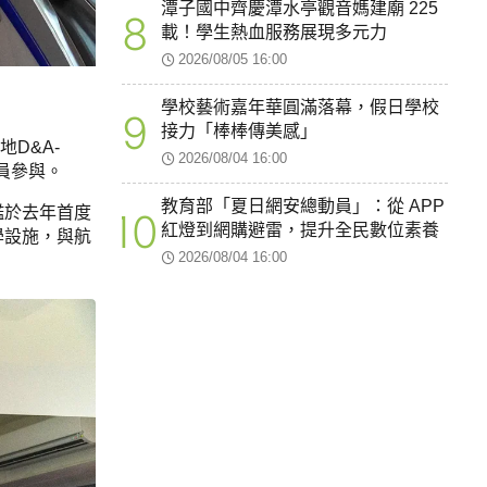
潭子國中齊慶潭水亭觀音媽建廟 225
8
載！學生熱血服務展現多元力
2026/08/05 16:00
學校藝術嘉年華圓滿落幕，假日學校
9
接力「棒棒傳美感」
D&A-
2026/08/04 16:00
員參與。
教育部「夏日網安總動員」：從 APP
鑑於去年首度
10
紅燈到網購避雷，提升全民數位素養
學設施，與航
2026/08/04 16:00