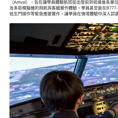
（Arrival），旨在讓學員體驗航班從出發前到抵達後
及多款模擬機的飛航與客艙實作體驗，學員甚至能在B777
逃生門操作等緊急應變實作，讓學員在情境體驗中深入認