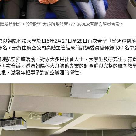
驗營開訓，於朝陽科大飛航系波音777-300ER客艙與學員合影。
與朝陽科技大學於115年2月27日至28日再次合辦「從起飛到落地
生報名，最終由航空公司高階主管組成的評選委員會僅錄取60名學
辦理航空推廣活動，對象大多是社會人士、大學生及研究生；有
年再次合辦，透過朝陽科大飛航系專業的師資群與完整的航空教
扎根，激發年輕學子對航空職涯的嚮往。