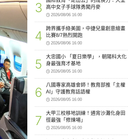
國際教育「走出去」的成長力：大里
3
高中女子手球隊勇闖丹麥
2026/08/06 16:00
跨界攜手綠美圖，中捷兒童創意繪畫
4
比賽8/7熱烈開跑
2026/08/06 16:00
大忠國小 「夏日樂學」，朝陽科大化
5
身最強育才基地
2026/08/05 16:00
八國專家高雄會師！教育部推「主權
6
AI」守護教育話語權
2026/08/05 16:00
大甲三校移地訓練！通宵沙灘化身田
7
徑最強「修煉場」
2026/08/05 16:00