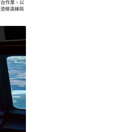
塔台作業，以
生滑梯演練與