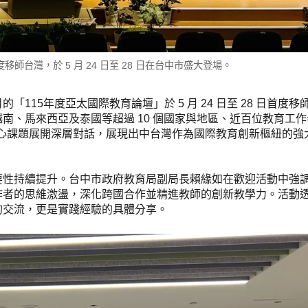
師台灣，於 5 月 24 日至 28 日在台中市盛大登場。
15年度亞太國際教育論壇」於 5 月 24 日至 28 日首度移
南、馬來西亞及泰國等超過 10 個國家與地區、近百位教育工
來核心課題展開深層對話，展現出中台灣作為國際教育創新樞紐的強
要性持續提升。台中市政府教育局副局長賴緣如在歡迎活動中強
作者的思維激盪，深化跨國合作並精進教師的創新教學力。活動
的交流，更是實踐經驗的具體分享。