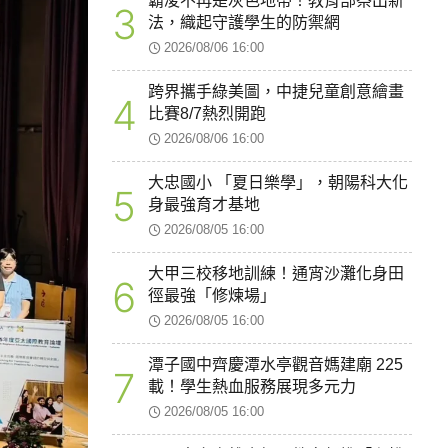
霸凌不再是灰色地帶！教育部祭出新
3
法，織起守護學生的防禦網
2026/08/06 16:00
跨界攜手綠美圖，中捷兒童創意繪畫
4
比賽8/7熱烈開跑
2026/08/06 16:00
大忠國小 「夏日樂學」，朝陽科大化
5
身最強育才基地
2026/08/05 16:00
大甲三校移地訓練！通宵沙灘化身田
6
徑最強「修煉場」
2026/08/05 16:00
潭子國中齊慶潭水亭觀音媽建廟 225
7
載！學生熱血服務展現多元力
2026/08/05 16:00