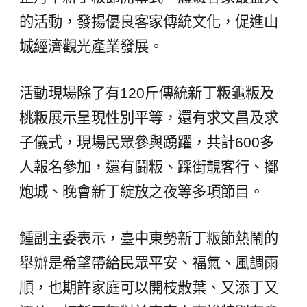
的活動，發揚優良客家傳統文化，促進山
城經濟觀光產業發展。
活動現場除了有120斤傳統新丁粄龜粄及
桃粄展示呈現性別平等，還有求文昌及求
子儀式，現場民眾參與踴躍，共計600多
人報名參加，還有鬪粄、踩街靚客行、擲
炮城、晚會新丁綻放之夜等多項節目。
鍾副主委表示，臺中東勢新丁粄節熱鬧的
舉辦是希望帶給民眾平安、福氣、風調雨
順，也期許家庭可以開枝散葉、又添丁又