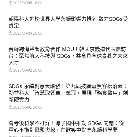
2026/07/05 16:00
朝陽科大進榜世界大學永續影響力排名 致力SDGs受
肯定
2026/06/24 16:00
台韓跨海簽署教育合作 MOU！韓國京畿道代表團訪
台：聚焦航太科技與 SDGs，共育具全球素養之未來
人才
2026/06/02 16:00
SDGs 永續創意大爆發！第九屆技職盃黑客松落幕：
勤益科大「智慧取餐車」奪冠，展現「務實致用」創
新硬實力
2026/06/01 16:00
會考後科學不打烊！潭子國中推動 SDGs 闖關：從
重心平衡到電漿奧秘，在歡笑中點亮永續科學夢