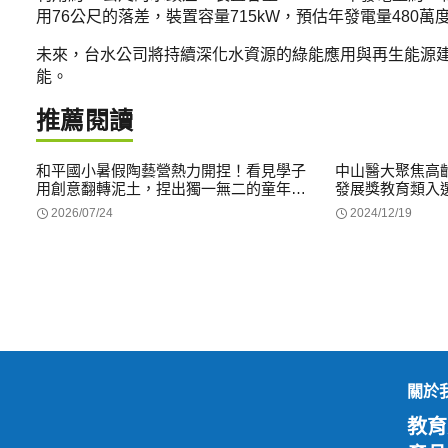
用76公尺的落差，裝置容量715kW，預估年發電量480萬度
未來，台水公司將持續深化水資源的綠能應用與再生能源
能。
推薦閱讀
和平國小暑假陶藝營熱力開捏！看見學子
中山醫大聚焦高
用創意翻轉泥土，捏出獨一無二的童年回
發展獎教育類入
憶
2026/07/24
2024/12/19
關於
教育