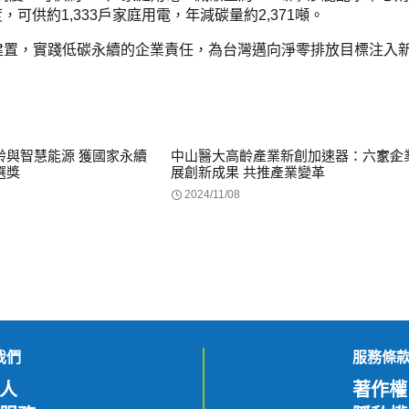
，可供約1,333戶家庭用電，年減碳量約2,371噸。
建置，實踐低碳永續的企業責任，為台灣邁向淨零排放目標注入
齡與智慧能源 獲國家永續
中山醫大高齡產業新創加速器：六家企
更多
選獎
展創新成果 共推產業變革
2024/11/08
我們
服務條
人
著作權