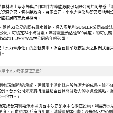
於雲林湖山淨水場與合作夥伴韋峰能源股份有限公司共同舉辦「
水資源分署、雲林縣政府、台電公司、小水力產業聯盟及奧地利
綠能發展的重要里程碑。
、落差63公尺的既有原水管路，導入奧地利GUGLER公司高效
方公尺，可穩定24小時發電，年發電量預估達900萬度，約可供應
，相當於11.1座大安森林公園的年吸碳量。
統「水力電能化」的創新應用，為全台目前規模最大之封閉式自
例。
水場小水力發電原理及量能
們對低碳轉型的承諾，更體現出活化既有設施潛力的成果。這不
案例。台水公司未來將持續盤點全台具開發潛力的水資源據點，
盡一份力。」
陸續完成台東利嘉淨水場與台中沙鹿配水中心兩座設施。利嘉淨水
8萬度，可供約200戶家庭用電，減碳量約336噸；沙鹿配水中心