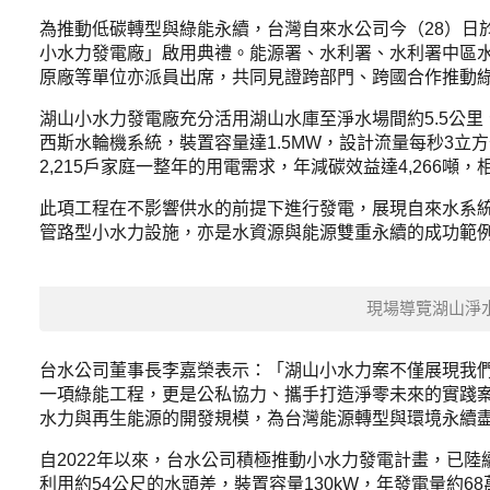
為推動低碳轉型與綠能永續，台灣自來水公司今（28）日
小水力發電廠」啟用典禮。能源署、水利署、水利署中區
原廠等單位亦派員出席，共同見證跨部門、跨國合作推動
湖山小水力發電廠充分活用湖山水庫至淨水場間約5.5公里
西斯水輪機系統，裝置容量達1.5MW，設計流量每秒3立
2,215戶家庭一整年的用電需求，年減碳效益達4,266噸
此項工程在不影響供水的前提下進行發電，展現自來水系
管路型小水力設施，亦是水資源與能源雙重永續的成功範
現場導覽湖山淨
台水公司董事長李嘉榮表示：「湖山小水力案不僅展現我
一項綠能工程，更是公私協力、攜手打造淨零未來的實踐
水力與再生能源的開發規模，為台灣能源轉型與環境永續
自2022年以來，台水公司積極推動小水力發電計畫，已
利用約54公尺的水頭差，裝置容量130kW，年發電量約6