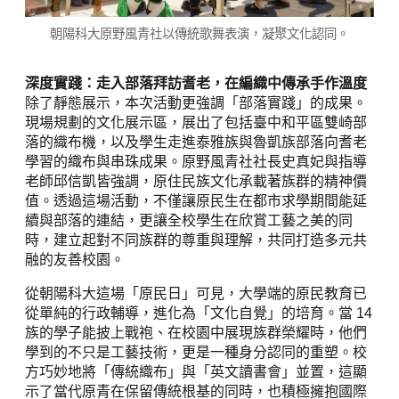
朝陽科大原野風青社以傳統歌舞表演，凝聚文化認同。
深度實踐：走入部落拜訪耆老，在編織中傳承手作溫度
除了靜態展示，本次活動更強調「部落實踐」的成果。
現場規劃的文化展示區，展出了包括臺中和平區雙崎部
落的織布機，以及學生走進泰雅族與魯凱族部落向耆老
學習的織布與串珠成果。原野風青社社長史真妃與指導
老師邱信凱皆強調，原住民族文化承載著族群的精神價
值。透過這場活動，不僅讓原民生在都市求學期間能延
續與部落的連結，更讓全校學生在欣賞工藝之美的同
時，建立起對不同族群的尊重與理解，共同打造多元共
融的友善校園。
從朝陽科大這場「原民日」可見，大學端的原民教育已
從單純的行政輔導，進化為「文化自覺」的培育。當 14
族的學子能披上戰袍、在校園中展現族群榮耀時，他們
學到的不只是工藝技術，更是一種身分認同的重塑。校
方巧妙地將「傳統織布」與「英文讀書會」並置，這顯
示了當代原青在保留傳統根基的同時，也積極擁抱國際