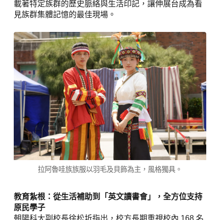
載著特定族群的歷史脈絡與生活印記，讓伸展台成為看
見族群集體記憶的最佳現場。
拉阿魯哇族族服以羽毛及貝飾為主，風格獨具。
教育紮根：從生活補助到「英文讀書會」，全方位支持
原民學子
朝陽科大副校長徐松圻指出，校方長期重視校內 168 名