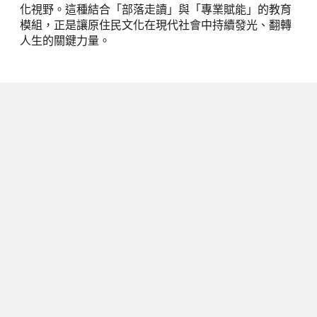
化視野。這種結合「部落走讀」與「專業賦能」的教育
模組，正是讓原住民文化在現代社會中持續發光、翻轉
人生的關鍵力量。
下一篇
台韓跨海簽署教育合作 MOU！韓國
京畿道代表團訪台：聚焦航太科技與
SDGs，共育具全球素養之未來人才
2026/06/03
閱讀時間 3 分鐘