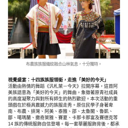
布農族族服織紋融合山林氣息，十分獨特。
視覺盛宴：十四族族服領銜，走進「美好的今天」
活動由熱情的舞蹈《汎札萊－今天》拉開序幕，這首阿
美族語意為「美好的今天」的舞曲，象徵著原青社成員
的高度凝聚力與對所有師生的熱烈歡迎。本次活動的重
頭戲在於極具震撼力的族服走秀。原住民學子身著卑
南、布農、排灣、阿美、泰雅、邵、太魯閣、魯凱、
鄒、噶瑪蘭、撒奇萊雅、賽夏、卡那卡那富及賽德克等
14 族的傳統服飾自信登場。每一套華麗服飾背後，都承