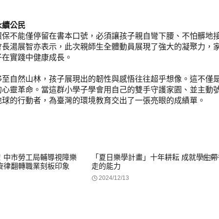
永續公民
環保不能僅停留在書本口號，必須讓孩子親自彎下腰、不怕髒地
會長湯展智亦表示，此次親師生全體動員展現了強大的凝聚力，
子在實踐中健康成長。
移至自然山林，孩子展現出的韌性與感悟往往超乎想像。這不僅
的心靈革命。當這群小學子學會用自己的雙手守護家園、並主動
地球的行動者，為臺灣的環境教育交出了一張亮眼的成績單。
！中市勞工局輔導視障樂
「夏日樂學計畫」十年耕耘 成就學生帶
更多
旋律翻轉職業刻板印象
走的能力
2024/12/13