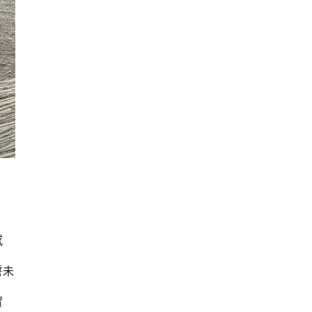
感
誓未
實