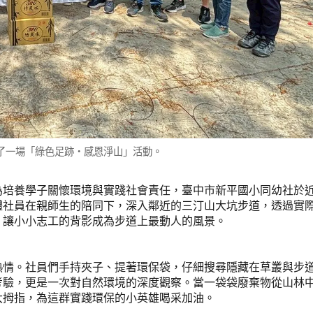
了一場「綠色足跡・感恩淨山」活動。
為培養學子關懷環境與實踐社會責任，臺中市新平國小同幼社於
體社員在親師生的陪同下，深入鄰近的三汀山大坑步道，透過實
，讓小小志工的背影成為步道上最動人的風景。
熱情。社員們手持夾子、提著環保袋，仔細搜尋隱藏在草叢與步
考驗，更是一次對自然環境的深度觀察。當一袋袋廢棄物從山林
大拇指，為這群實踐環保的小英雄喝采加油。