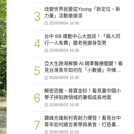
改變世界就要這Young「新定位・新
3
力量」活動搶搶滾
2026/08/04 16:00
台中 8/8 運動中心大放送！「兩人同
4
行一人免費」邀老爸變身型男
2026/08/04 16:00
亞大生跨海解鎖 AI 精準醫療關鍵！看
5
見台灣青年如何在「小數據」中煉出
智慧醫療新韌性
2026/08/04 16:00
解密恐龍、尋寶金砂！看見臺中國小
6
學子拼貼跨領域的暑假成長地圖
2026/08/03 16:00
霧峰光復新村青創力爆發！看見台中
7
青年如何縫合美學與美食，打造暑假
最療癒的創業聚落
2026/08/03 16:00