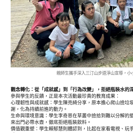
親師生攜手深入三汀山步道淨山宣導，小
觀念轉化：從「成就感」到「行為改變」，拒絕瓶裝水的
參與學生的反饋，正是本次活動最珍貴的教育成果：
心理韌性與成就感：學生陳亮綺分享，原本擔心爬山撿垃
謝，化為持續前進的動力。
生命與環境意識：學生李奇恩在草叢中撿拾到難以分解的
來出門必帶水壺，徹底拒絕瓶裝飲料。
價值觀重塑：學生賴郁慧則體認到，比起在家看電視、玩