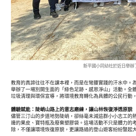
新平國小同幼社於近日舉辦
教育的真諦往往不在課本裡，而是在彎腰實踐的汗水中。
舉辦了一場別開生面的「綠色足跡・感恩淨山」活動。全
垃圾清理與環保宣導，將環境教育轉化為具體的公民行動
體驗賦能：陡峭山路上的意志磨練，讓山林恢復淨透原貌
儘管三汀山的步道地勢陡峭，卻絲毫未減這群小小志工的
邊的果皮、寶特瓶及廢棄塑膠袋。這場活動不只是體力的
除，不僅讓環境恢復原貌，更讓路過的登山遊客紛紛豎起