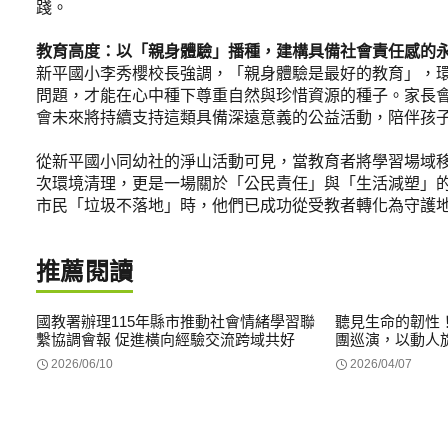
踐。
教育高度：以「親身體驗」播種，建構具備社會責任感的
新平國小李秀櫻校長強調，「親身體驗是最好的教育」，
問題，才能在心中種下尊重自然與珍惜資源的種子。家長
會未來將持續支持這類具備深遠意義的公益活動，陪伴孩
從新平國小同幼社的淨山活動可見，當教育者將學習場域
次環境清理，更是一場關於「公民責任」與「生活減塑」
市民「垃圾不落地」時，他們已成功從受教者轉化為守護
推薦閱讀
國教署辦理115年縣市推動社會情緒學習聯
聽見生命的韌性
繫協調會報 促進橫向經驗交流跨域共好
團巡演，以動人
2026/06/10
2026/04/07