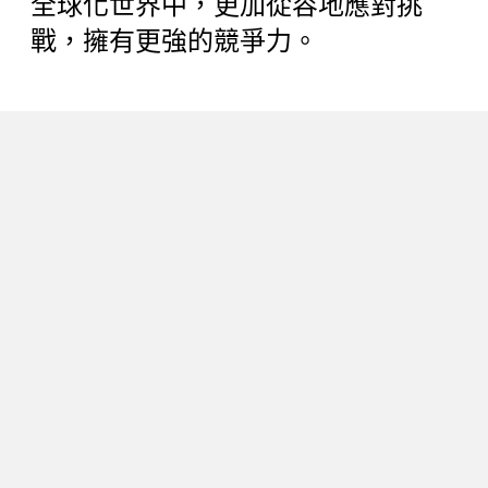
全球化世界中，更加從容地應對挑
戰，擁有更強的競爭力。
下一篇
108課綱最佳實踐 龍津高中全英語發
表海洋SDGs永續方案
2024/08/26
記者吳亭蓉（802字）
閱讀時間 3 分鐘
龍津高中「海洋教育基地學校」掛牌。（吳亭
蓉 攝）
臺中市立龍津高中近日被選為全國僅
有的八所「海洋教育創新課程與教學