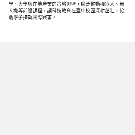
學、大學與在地產業的策略聯盟，廣泛推動機器人、無
人機等前瞻課程，讓科技教育在臺中校園深耕茁壯，協
助學子接軌國際賽事。
下一篇
強強聯手！普渡大學代表團訪臺深耕
半導體鏈結：從「實驗室」到「生產
線」，台美共織全球關鍵科技人才網
2026/06/18
閱讀時間 3 分鐘