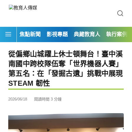
焦點新聞
影視專題
典藏教育人
執行案例
從偏鄉山城躍上休士頓舞台！臺中溪
南國中跨校隊伍奪「世界機器人賽」
第五名：在「發掘古遺」挑戰中展現
STEAM 韌性
2026/06/18
閱讀時間 3 分鐘