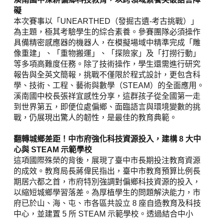
礙
本次賽事以「UNEARTHED（發掘古遺-考古挑戰）」
為主題，極其考驗學生的綜合素養。參賽團隊必須操作
具備精密感應器的機器人，在模擬場域中精準完成「雕
像重建」、「重物搬運」、「探險家」及「打撈行動」
等多項高難度任務。除了技術操作，學生還需進行研究
報告與全英文簡報，挑戰不僅限於程式設計，更包含科
學、技術、工程、藝術與數學（STEAM）的全面應用。
溪南國中校長張祥宜感性分享，這群孩子從全國第一走
到世界第五，即便位處偏鄉、面臨語言與環境變數的挑
戰，仍展現出驚人的韌性，是最佳的教育典範。
翻轉城鄉差距！中市府強化科技資源投入，建構 8 大中
心與 STEAM 示範學校
這項國際殊榮的背後，展現了臺中市長期投注教育資源
的成效。教育局長蔣偉民指出，臺中市教育預算比例長
期居六都之首，市府特別強調對偏鄉科技資源的投入，
以縮短城鄉學習落差。為厚植學生的問題解決能力，市
府已於山、海、屯、市各區共設立 8 座自造教育及科技
中心，並建置 5 所 STEAM 示範學校。透過結合中小