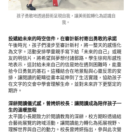
孩子勇敢地透過藝術呈現自我，讓美術館轉化為認識自
我。
投遞給未來的時空信件，在審計新村寄出勇敢的承諾
午後時光，孩子們漫步至審計新村，將一整天的感悟化
為文字。活動安排學童親手寫下給「未來的自己」或親
友的明信片，將希望與夢想付諸郵路。學生徐宛彤感性
地表示，這封給未來自己的信是她在遇到困難時，能重
拾今日勇氣的基石。這種結合在地景點與心靈反思的安
排，讓閱讀的範疇從書本延伸到了生活實踐，協助孩子
在文字的交會中學會理解生命，並對未來許下更堅定的
期許。
深耕閱讀儀式感，曾娉妍校長：讓閱讀成為陪伴孩子一
生的溫暖旅程
太平國小長期致力於閱讀教育的深耕，校方期盼透過結
合藝術展覽的跨域活動，讓閱讀能力轉化為拓展視野、
理解世界與自己的動力。校長曾娉妍指出，參與此次營