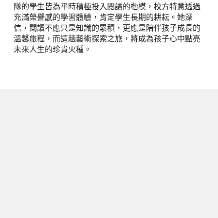
隊的學生皆為平時積極投入閱讀的楷模，校方特意透過
充滿榮譽感的學習體驗，肯定學生長期的耕耘。她深
信，閱讀不應只是知識的累積，更應是陪伴孩子成長的
溫馨旅程，而這趟藝術探索之旅，將成為孩子心中點亮
未來人生的珍貴火種。
下一篇
從偏鄉山城躍上休士頓舞台！臺中溪
南國中跨校隊伍奪「世界機器人賽」
第五名：在「發掘古遺」挑戰中展現
STEAM 韌性
2026/06/18
閱讀時間 3 分鐘