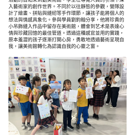
入藝術家的創作世界。不同於以往靜態的參觀，營隊設
計了繪畫、拼貼與縫紉等手作環節，讓孩子能將個人的
想法與情感具象化。參與學員劉鈞翰分享，他將珍貴的
小吊飾縫入作品中留存在美術館，體會到艺术是表達心
情與珍藏回憶的最佳管道。透過這種感官並用的實踐，
原本羞澀的孩子逐漸打開心房，勇敢地透過藝術呈現自
我，讓美術館轉化為認識自我的心靈之窗。