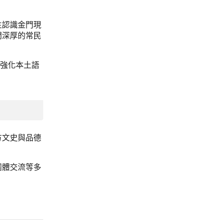
生認識金門現
門深厚的常民
驗強化本土語
方文史與品德
團體交流等多