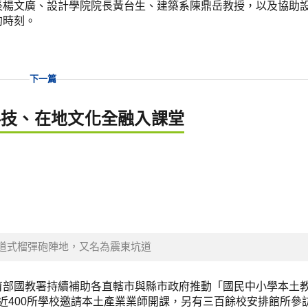
長楊文廣、設計學院院長黃台生、建築系陳鼎岳教授，以及協助
的時刻。
下一篇
科技、在地文化全融入課堂
道式榴彈砲陣地，又名為震東坑道
育部國教署持續補助各直轄市與縣市政府推動「國民中小學本土
持近400所學校邀請本土產業業師開課，另有三百餘校安排館所參