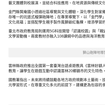
藝文團體到校展演，並結合科技應用、在地資源與傳統文
金門縣賢庵國小透過社區導覽與文化體驗，深化學生對家
存唯一的坑道式榴彈砲陣地；在專業導覽下，以「金門學
文化底蘊；並搭配學生親手製作風獅爺紅龜粿，增添學習
臺北市政府教育局則運用5G科技開發「認識校園」與「親
文學習動機。兩套教材亦融入108課綱中的品德與海洋教
獅山砲陣地導
雲林縣政府推出全國第一套臺灣台語桌遊教具《雲林好額
教育，讓學生在遊戲互動中認識雲林20鄉鎮市的文化特色
國教署指出，未來將持續鼓勵各地方政府規劃本土藝術、
元學習形式，在尊重文化多元的前提下，建構更為包容的