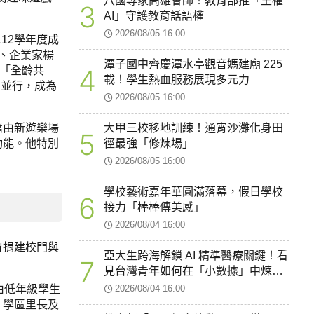
八國專家高雄會師！教育部推「主權
3
AI」守護教育話語權
2026/08/05 16:00
12學年度成
、企業家楊
潭子國中齊慶潭水亭觀音媽建廟 225
4
以「全齡共
載！學生熱血服務展現多元力
索並行，成為
2026/08/05 16:00
藉由新遊樂場
大甲三校移地訓練！通宵沙灘化身田
5
功能。他特別
徑最強「修煉場」
2026/08/05 16:00
學校藝術嘉年華圓滿落幕，假日學校
6
接力「棒棒傳美感」
2026/08/04 16:00
曾捐建校門與
亞大生跨海解鎖 AI 精準醫療關鍵！看
7
。
見台灣青年如何在「小數據」中煉出
智慧醫療新韌性
2026/08/04 16:00
由低年級學生
、學區里長及