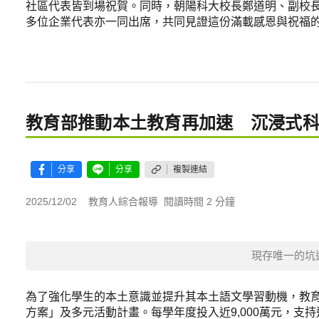
社區代表皆到場祝賀。同時，朝陽科大校長鄭道明、副校
多位企業代表亦一同出席，共同見證這份滿載感恩與祝福
教育部推動本土教育再加速 沉浸式
分享
分享
複製連結
2025/12/02
教育人綜合報導
閱讀時間 2 分鐘
現存唯一的坑
為了強化學生的本土意識並提升其本土語文學習動機，教
方案」及多元活動計畫。每學年度投入近9,000萬元，支