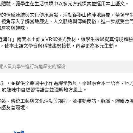
化體驗，讓學生在生活情境中以多元方式探索並運用本土語文。
鄉的情感連結與文化傳承意識。活動從獅山砲陣地展開，帶領學
」視角深入了解當地歷史、人文脈絡與傳統民俗，進一步感受金
的層次與趣味。
近海洋」兩套本土語文VR沉浸式教材，讓學生透過擬真情境體
育，使本土語文學習與科技趨勢接軌，內容更為多元生動。
覽人員為學生進行坑道歷史的解說
人》，並提供全縣國中小作為課堂教具。桌遊融合本土語言、地
，於趣味中自然習得語言並理解地方風土。
技藝、傳統工藝與文化活動等課程，並推動參訪、觀賞、體驗及
多語友善環境。
下一篇