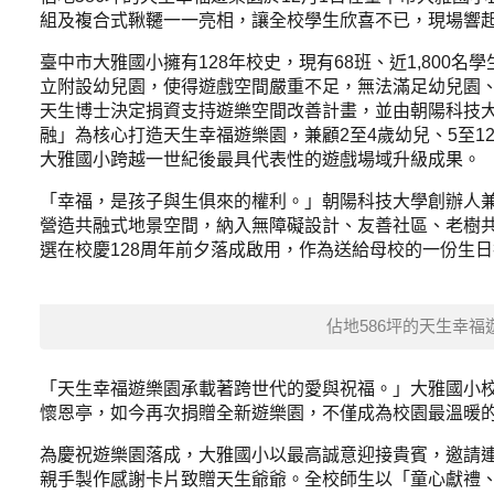
組及複合式鞦韆一一亮相，讓全校學生欣喜不已，現場響
臺中市大雅國小擁有128年校史，現有68班、近1,800
立附設幼兒園，使得遊戲空間嚴重不足，無法滿足幼兒園
天生博士決定捐資支持遊樂空間改善計畫，並由朝陽科技大
融」為核心打造天生幸福遊樂園，兼顧2至4歲幼兒、5至
大雅國小跨越一世紀後最具代表性的遊戲場域升級成果。
「幸福，是孩子與生俱來的權利。」朝陽科技大學創辦人
營造共融式地景空間，納入無障礙設計、友善社區、老樹
選在校慶128周年前夕落成啟用，作為送給母校的一份生
佔地586坪的天生幸
「天生幸福遊樂園承載著跨世代的愛與祝福。」大雅國小
懷恩亭，如今再次捐贈全新遊樂園，不僅成為校園最溫暖
為慶祝遊樂園落成，大雅國小以最高誠意迎接貴賓，邀請連
親手製作感謝卡片致贈天生爺爺。全校師生以「童心獻禮