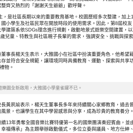
起整齊又熱烈的「謝謝天生爺爺」歡呼聲。
名學生，是社區長期以來的重要教育基地。校園歷經多次整建，加上1
、國小學生及社區民眾在開放時段的使用需求。因此，第8屆校友
學建築系依SDGs理念進行規劃，啟動地景式遊樂空間建置，
12歲兒童、特教生與社區親子長輩的需求，強調安全、挑戰與探
兼董事長楊天生表示，大雅國小在社區中扮演重要角色，他希望
共存並符合安全規範，讓環境同時具備教育、運動、探索與共享
日禮物。
福遊樂園全新啟用，大雅國小學童雀躍不已。
校長黃夙瑜表示，楊天生董事長多年來持續關心家鄉教育，過去
的風景，也讓學生在其中學習感恩與分享，成為珍貴的教育養分
續13年勇奪全國音樂比賽特優第一名的國樂團演奏迎賓曲，並
、幸福傳承」為主題舉辦啟動儀式，多位立委與議員、地方仕紳