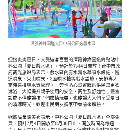
潭雅神綠園道大雅中科公園旁戲水區。
迎接炎炎夏日，大受遊客喜愛的潭雅神綠園道終點站中
科公園「夏日戲水區」，預計於7月4日開放！台中市政
府觀光旅遊局表示，戲水區內有水霧水幕噴水設施、隧
道噴泉、火山噴泉、2座噴水槍等戲水設施，安排專人
定時巡檢與水質管理，一旁也貼心設置驛站供民眾更衣
淋浴，大幅提升親子使用的安全、衛生及舒適性；豐富
設施不僅能讓孩子們盡情玩耍，也能讓大人們享受夏日
的清涼時光，歡迎市民朋友攜家帶眷前來體驗。
觀旅局長陳美秀表示，中科公園「夏日戲水區」全部免
費，預計7月4日開放至8月30日止，開放時間為每週
六、日上午10時至下午4時30分，每整點及半點鐘各放