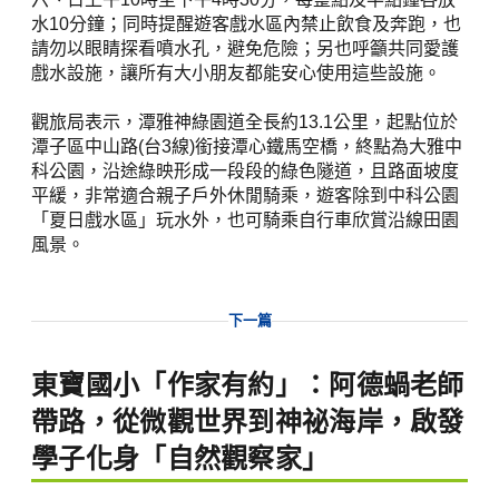
水10分鐘；同時提醒遊客戲水區內禁止飲食及奔跑，也
請勿以眼睛探看噴水孔，避免危險；另也呼籲共同愛護
戲水設施，讓所有大小朋友都能安心使用這些設施。
觀旅局表示，潭雅神綠園道全長約13.1公里，起點位於
潭子區中山路(台3線)銜接潭心鐵馬空橋，終點為大雅中
科公園，沿途綠映形成一段段的綠色隧道，且路面坡度
平緩，非常適合親子戶外休閒騎乘，遊客除到中科公園
「夏日戲水區」玩水外，也可騎乘自行車欣賞沿線田園
風景。
下一篇
東寶國小「作家有約」：阿德蝸老師
帶路，從微觀世界到神祕海岸，啟發
學子化身「自然觀察家」