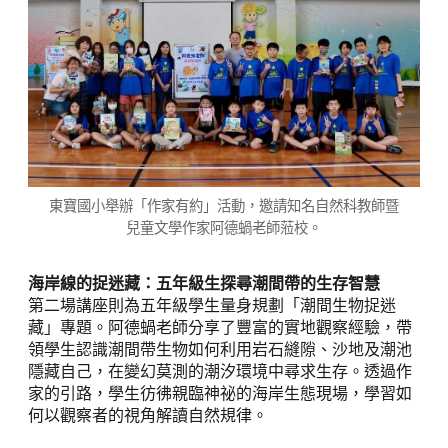
東寶國小舉辦「作家有約」活動，邀請知名自然科教師暨
兒童文學作家阿德蝸老師蒞校。
海岸線的捉迷藏：五年級生探尋潮間帶的生存智慧
第二場講座則為五年級學生量身規劃「潮間生物捉迷
藏」專題。阿德蝸老師分享了豐富的實地觀察經驗，帶
領學生認識潮間帶生物如何利用岩石縫隙、沙地及潮池
隱藏自己，在變幻莫測的潮汐環境中尋求生存。透過作
家的引路，學生彷彿親臨神祕的海岸生態現場，學習如
何以觀察者的視角解讀自然規律。