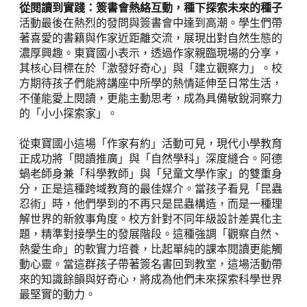
從閱讀到實踐：簽書會熱絡互動，種下探索未來的種子
活動最後在熱烈的發問與簽書會中達到高潮。學生們帶
著喜愛的書籍與作家近距離交流，展現出對自然生態的
濃厚興趣。東寶國小表示，透過作家親臨現場的分享，
其核心目標在於「激發好奇心」與「建立觀察力」。校
方期待孩子們能將講座中所學的熱情延伸至日常生活，
不僅能愛上閱讀，更能主動思考，成為具備敏銳洞察力
的「小小探索家」。
從東寶國小這場「作家有約」活動可見，現代小學教育
正成功將「閱讀推廣」與「自然學科」深度縫合。阿德
蝸老師身兼「科學教師」與「兒童文學作家」的雙重身
分，正是這種跨域教育的最佳媒介。當孩子看見「昆蟲
忍術」時，他們學到的不再只是昆蟲構造，而是一種理
解世界的新敘事角度。校方針對不同年級設計差異化主
題，精準對接學生的發展階段。這種強調「觀察自然、
熱愛生命」的軟實力培養，比起單純的課本閱讀更能觸
動心靈。當這群孩子帶著簽名書回到教室，這場活動帶
來的知識餘韻與好奇心，將成為他們未來探索科學世界
最堅實的動力。