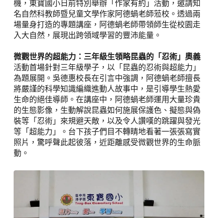
機，東寶國小日前特別舉辦「作家有約」活動，邀請知
名自然科教師暨兒童文學作家阿德蝸老師蒞校。透過兩
場量身打造的專題講座，阿德蝸老師帶領師生從校園走
入大自然，展現出跨領域學習的豐沛能量。
微觀世界的超能力：三年級生領略昆蟲的「忍術」奧義
活動首場針對三年級學子，以「昆蟲的忍術與超能力」
為題展開。吳德惠校長在引言中強調，阿德蝸老師擅長
將嚴謹的科學知識編織進動人故事中，是引導學生熱愛
生命的絕佳導師。在講座中，阿德蝸老師運用大量珍貴
的生態影像，生動解說昆蟲如何施展保護色、擬態與偽
裝等「忍術」來規避天敵，以及令人讚嘆的跳躍與發光
等「超能力」。台下孩子們目不轉睛地看著一張張寫實
照片，驚呼聲此起彼落，近距離感受微觀世界的生命脈
動。