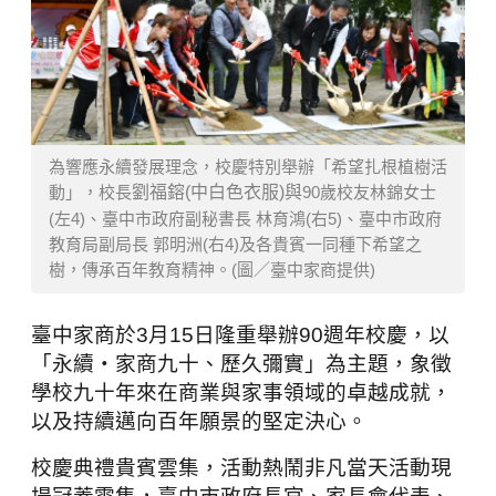
為響應永續發展理念，校慶特別舉辦「希望扎根植樹活
動」，校長
劉福鎔(中白色衣服)與
90歲校友林錦女士
(左4)、臺中市政府副秘書長 林育鴻(右5)、臺中市政府
教育局副局長 郭明洲(右4)及各貴賓一同種下希望之
樹，傳承百年教育精神。(圖／臺中家商提供)
臺中家商於
3
月
15
日隆重舉辦
90
週年校慶，以
「永續・家商九十、歷久彌實」為主題，象徵
學校九十年來在商業與家事領域的卓越成就，
以及持續邁向百年願景的堅定決心。
校慶典禮貴賓雲集，活動熱鬧非凡當天活動現