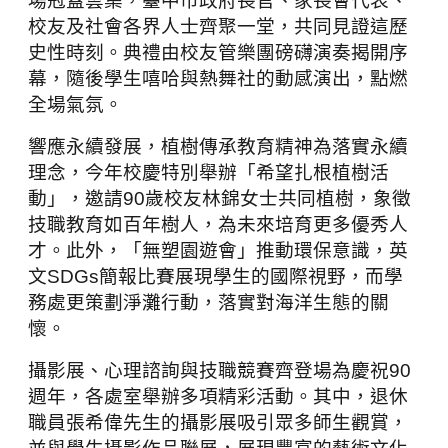
場冠蓋雲集，臺中市政府長官、家長會代表、
校友及社會各界人士齊聚一堂，共同見證這歷
史性時刻。典禮由校友管樂團磅礴演奏揭開序
幕，隨後學生嘻哈與熱舞社的動感演出，點燃
全場氣氛。
響應永續發展，植樹傳承教育精神為落實永續
理念，今年校慶特別舉辦「希望扎根植樹活
動」，邀請
90
歲校友林錦女士共同植樹，象徵
技職教育如百年樹人，為未來培育更多優秀人
才。此外，「無塑園遊會」推動環保意識，英
文
SDGs
簡報比賽展現學生的國際視野，而學
務處更策劃淨灘行動，落實對海洋生態的關
懷。
攝影展、心理諮詢與技職競賽齊登場為慶祝
90
週年，各處室舉辦多項精彩活動。其中，退休
職員張希偉先生的攝影展吸引眾多師生觀賞，