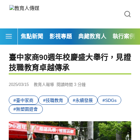
焦點新聞
影視專題
典藏教育人
執行案例
臺中家商90週年校慶盛大舉行，見證
技職教育卓越傳承
2025/03/15
教育人報導
閱讀時間 3 分鐘
#臺中家商
#技職教育
#永續發展
#SDGs
#無塑園遊會