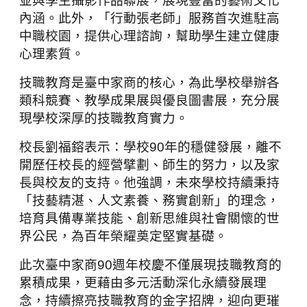
並與學生攝影作品聯展，展現豐富的藝術文化
內涵。此外，「行動張老師」服務首次進駐高
中職校園，提供心理諮詢，幫助學生建立健康
心理素質。
技職教育是臺中家商的核心，為此學校舉辦各
類科競賽、教學成果展與優良圖書展，充分展
現學校深厚的技職教育實力。
校長劉福鎔表示：學校
90
年的穩健發展，離不
開歷任校長的經營擘劃、師生的努力，以及家
長與校友的支持。他強調，未來學校持續秉持
「技藝精湛、人文素養、務實創新」的理念，
培育具備專業技能、創新思維與社會關懷的世
界公民，為百年榮耀奠定堅實基礎。
此次臺中家商
90
週年校慶不僅展現技職教育的
累積成果，更藉由多元活動深化永續發展理
念，持續擦亮技職教育的金字招牌，迎向更璀