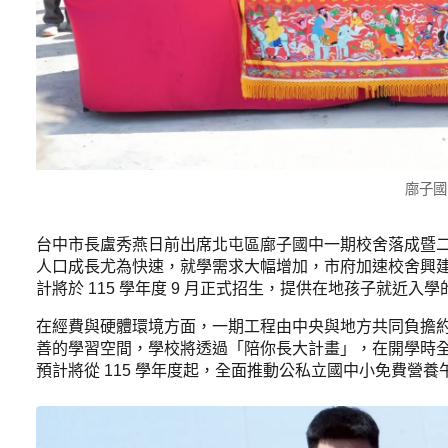
廍子國
台中市長盧秀燕日前出席北屯區廍子國中一期校舍落成暨二
人口成長尤為快速，就學需求大幅增加，市府加速校舍興建
計將於 115 學年度 9 月正式招生，提供在地孩子就近入
在經費與硬體環境方面，一期工程由中央與地方共同負擔約 3 億
善的學習空間，學校將透過「陪你長大計畫」，在開學時
預計將從 115 學年度起，全面推動公私立國中小免費營