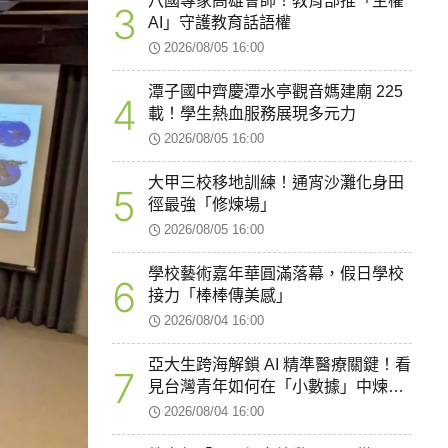
八國專家高雄會師！教育部推「主權
3
AI」守護教育話語權
2026/08/05 16:00
潭子國中齊慶潭水亭觀音媽建廟 225
4
載！學生熱血服務展現多元力
2026/08/05 16:00
大甲三校移地訓練！通宵沙灘化身田
5
徑最強「修煉場」
2026/08/05 16:00
學校藝術嘉年華圓滿落幕，假日學校
6
接力「棒棒傳美感」
2026/08/04 16:00
亞大生跨海解鎖 AI 精準醫療關鍵！看
7
見台灣青年如何在「小數據」中煉出
智慧醫療新韌性
2026/08/04 16:00