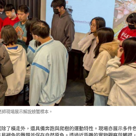
老師現場展示解說螃蟹標本。
蟹除了橫走外，還具備奔跑與爬樹的運動特性。現場亦展示多件
本易褪色的難題並保存自然原色。透過近距離的實物觀察與觸摸