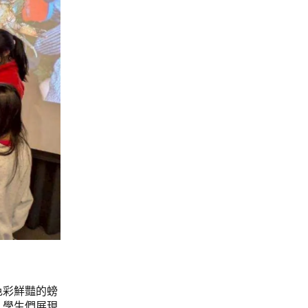
色彩鮮豔的螃
，學生們展現