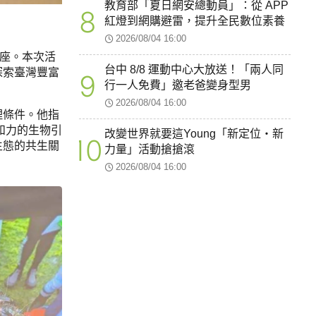
教育部「夏日網安總動員」：從 APP
8
紅燈到網購避雷，提升全民數位素養
2026/08/04 16:00
講座。本次活
台中 8/8 運動中心大放送！「兩人同
探索臺灣豐富
9
行一人免費」邀老爸變身型男
2026/08/04 16:00
理條件。他指
和力的生物引
改變世界就要這Young「新定位・新
10
生態的共生關
力量」活動搶搶滾
2026/08/04 16:00