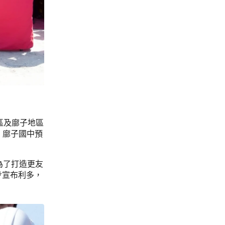
區及廍子地區
，廍子國中預
。為了打造更友
步宣布利多，