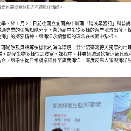
教育推廣協會林勝吉老師擔任講師。
，於 1 月 21 日前往國立宜蘭高中辦理「踏浪尋蟹記」科普
透過專業的生態知能分享，帶領高中生從多樣的海岸地景出發，
愛海」的探索精神，讓海洋永續發展的理念在校園中紮根。
、珊瑚礁及貝殼等多樣化的海洋環境，並介紹臺灣得天獨厚的地
0 多種，顯見生物多樣性之豐富。課程中，林老師透過螃蟹這類具親
結合，讓學生從日常餐桌延伸至廣闊海洋，深度反思人類與海洋