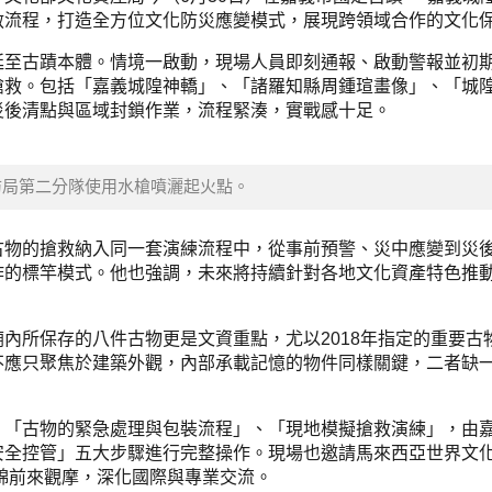
救流程，打造全方位文化防災應變模式，展現跨領域合作的文化
延至古蹟本體。情境一啟動，現場人員即刻通報、啟動警報並初
搶救。包括「嘉義城隍神轎」、「諸羅知縣周鍾瑄畫像」、「城
災後清點與區域封鎖作業，流程緊湊，實戰感十足。
防局第二分隊使用水槍噴灑起火點。
古物的搶救納入同一套演練流程中，從事前預警、災中應變到災
作的標竿模式。他也強調，未來將持續針對各地文化資產特色推
內所保存的八件古物更是文資重點，尤以2018年指定的重要古
不應只聚焦於建築外觀，內部承載記憶的物件同樣關鍵，二者缺
、「古物的緊急處理與包裝流程」、「現地模擬搶救演練」，由
安全控管」五大步驟進行完整操作。現場也邀請馬來西亞世界文
師黃木錦前來觀摩，深化國際與專業交流。