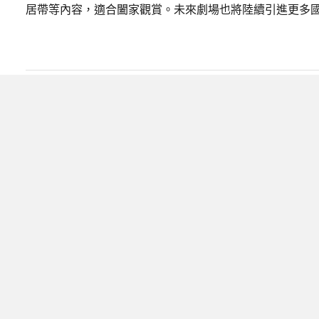
居帶等內容，適合闔家觀賞。未來劇場也將陸續引進更多國
延平國小「佛手彩繪」計畫 為校園
分享
分享
複製連結
2025/06/30
教育人綜合報導
閱讀時間 2 分鐘
師生合影展現彩繪成果，彩
南投縣延平國小近日攜手富成金屬科技股份有限公司，啟
生共同參與，為象徵守護與祝福的「佛手」造型設施注入