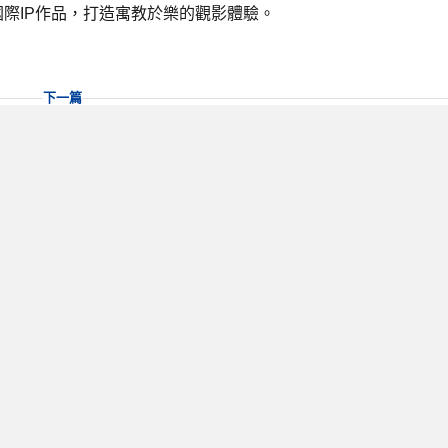
際IP作品，打造寓教於樂的觀影體驗。
下一篇
注入色彩與文化的生命力
色星球象徵夢想與希望，為校園增添藝術活力。
動「佛手彩繪」校園美化行動，結合在地歷史與藝術教育，邀請
繽紛色彩，讓校園在陽光下閃耀著創意與文化意象。