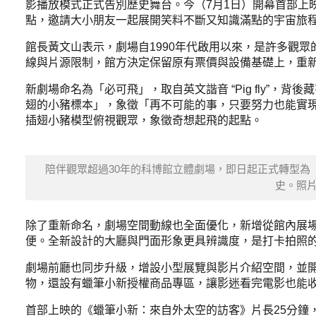
影播放模式正式告別歷史舞台。今（7月1日）開幕首部上
點，邀請大小朋友一起展開笑料不斷又知識滿點的宇宙旅
館長黃文山表示，劇場自1990年代啟用以來，是許多觀眾
線與片源限制，館方決定保留原有票價與設備基礎上，重
新劇場命名為「必可飛」，取自英文諧音 “Pig fly”
翅的小豬標本」，象徵「再不可能的事，只要努力也能實
插翅小豬模型俯視觀眾，象徵奇想起飛的起點。
陪伴觀眾超過30年的科博館立體劇場，即日起正式轉型為「必可飛
史。照
除了重新命名，劇場空間動線也全面優化，新增從館內展
便。全新設計的大廳與門面形象更具辨識度，是打卡拍照
劇場前廳也同步升級，增設小型展覽與影片介紹空間，並開
物，還設有蠟筆小新授權商品專區，讓影迷看完電影也能
首部上映的《蠟筆小新：來自外太空的訪客》片長25分鐘