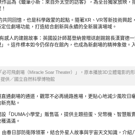
映作品為《蠟筆小新：來自外太空的訪客》，為全台獨家放映，
程！
的共同回憶，也是科學啟蒙的起點。隨著XR、VR等新技術興起
新定位劇場功能，打造結合創新與永續的全新展演場域。
，背後藏有感人的建館故事：英國設計師葛登納曾贈送創館館長漢寶德
現」。這件標本如今仍保存在館內，也成為新劇場的精神象徵。
劇場（Miracle Soar Theater）」，原本播放3D立體電影的
片提供／國立自然科學博物館
場直通劇場的通道，觀眾不必再繞路進場，更貼心地減少風吹日
的新亮點。
設「DUMA小學堂」販售區，提供主題扭蛋、兌幣機、智慧販
收穫滿滿。
，由春日部防衛隊領軍，結合外星人故事與宇宙天文知識，介紹