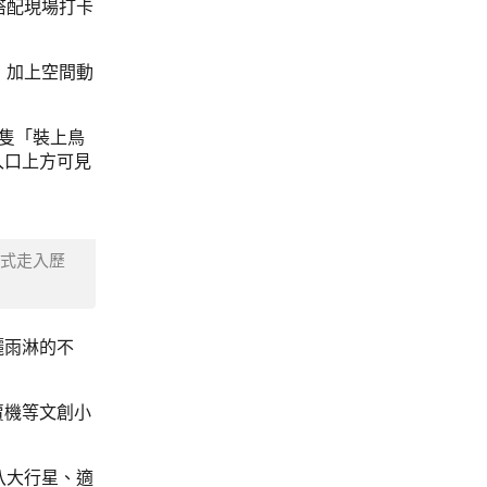
搭配現場打卡
，加上空間動
一隻「裝上鳥
入口上方可見
形式走入歷
曬雨淋的不
賣機等文創小
八大行星、適