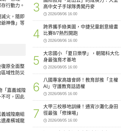
國際教育「走出去」的成長力：大里
3
保存行動力。
高中女子手球隊勇闖丹麥
2026/08/06 16:00
期滅火，隨即
隍爺神像」等
跨界攜手綠美圖，中捷兒童創意繪畫
4
比賽8/7熱烈開跑
2026/08/06 16:00
大忠國小 「夏日樂學」，朝陽科大化
5
身最強育才基地
後復原全面整
2026/08/05 16:00
動區域性防災
八國專家高雄會師！教育部推「主權
6
AI」守護教育話語權
物「嘉義城隍
2026/08/05 16:00
一不可，因此
大甲三校移地訓練！通宵沙灘化身田
7
徑最強「修煉場」
嘉義城隍廟組
2026/08/05 16:00
化遺產檳城龍