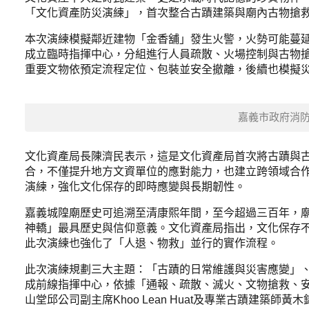
「文化資產防災演練」，首次整合古蹟建築與廟內古物搶
本次演練模擬鄰近建物「金香舖」發生火警，火勢可能蔓
成立臨時指揮中心，分組進行人員疏散、火場控制與古物
重要文物依預定流程定位、包裝並安全撤離，後續也模擬
嘉義市政府消
文化資產局長陳濟民表示，這是文化資產局首次將古蹟與
合，不僅提升地方文資單位的應對能力，也建立跨領域合
演練，強化文化保存的即時應變與長期韌性。
嘉義城隍廟歷史可追溯至清康熙年間，至今超過三百年，廟
神轎」最具歷史與信仰意義。文化資產局指出，文化保存
此次演練也強化了「人退、物救」並行的實作流程。
此次演練規劃三大主題：「古蹟的日常維護與災害應變」
成前線指揮中心，依據「通報、疏散、滅火、文物搶救、
山堂邱公司副主席Khoo Lean Huat及專業古蹟建築