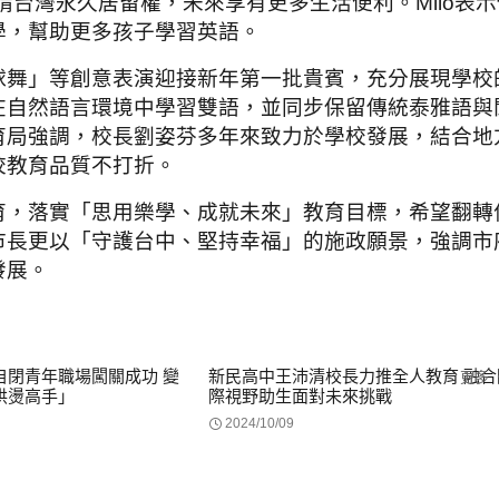
請台灣永久居留權，未來享有更多生活便利。Milo表示
學，幫助更多孩子學習英語。
球舞」等創意表演迎接新年第一批貴賓，充分展現學校
在自然語言環境中學習雙語，並同步保留傳統泰雅語與
育局強調，校長劉姿芬多年來致力於學校發展，結合地
校教育品質不打折。
育，落實「思用樂學、成就未來」教育目標，希望翻轉
市長更以「守護台中、堅持幸福」的施政願景，強調市
發展。
自閉青年職場闖關成功 變
新民高中王沛清校長力推全人教育 融合
更多
烘燙高手」
際視野助生面對未來挑戰
2024/10/09