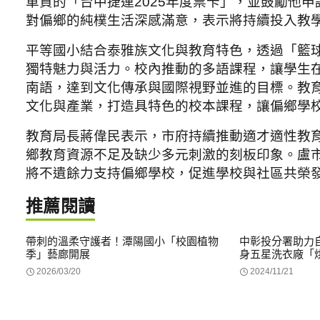
車資的「台中捷運2025年度票卡」，並鼓勵他申
對偏鄉的純樸生活深感滿意，表示將持續投入教
平等國小結合泰雅族文化與教育特色，透過「籃
獨特魅力與活力。校內推動的多語課程，讓學生
南語，達到文化傳承與國際視野並進的目標。教
文化與產業，打造具特色的校本課程，讓偏鄉學
教育局長蔣偉民表示，市府持續推動適才適性教
鄉教育資源不足及缺少多元刺激的刻板印象。盧
將不遺餘力支持偏鄉學校，促進學校與社區共榮
推薦閱讀
帶刺的溫柔守護者！潭陽國小「校園植物
中彰投分署助力
季」藝廊開展
身五星洗衣廠「
2026/03/20
2024/11/21