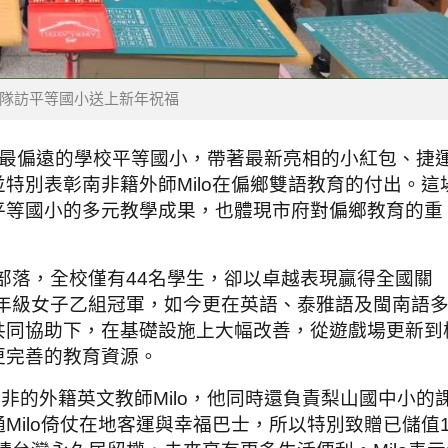
隊訪平等國小送上新年祝福
市最偏遠的學校平等國小，帶著最新亮相的小紅包、捷
特別表彰南非籍外師Milo在偏鄉雙語教育的付出。這
平等國小的多元教學成果，也體現市府對偏鄉教育的重
山部落，全校僅有44名學生，卻以卓越表現贏得全國關
六年級女子乙組冠軍，如今更在英語、泰雅語及閩南語
共同協助下，在基礎設施上大幅改善，從遊戲場更新到
更完善的教育資源。
非的外籍英文教師Milo，他同時還負責梨山國中小的
Milo倚仗在地客運與幸福巴士，所以特別致贈已儲值