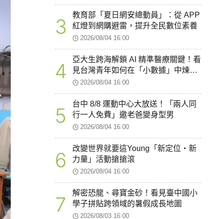
教育部「夏日網安總動員」：從 APP
3
紅燈到網購避雷，提升全民數位素養
2026/08/04 16:00
亞大生跨海解鎖 AI 精準醫療關鍵！看
4
見台灣青年如何在「小數據」中煉出
智慧醫療新韌性
2026/08/04 16:00
台中 8/8 運動中心大放送！「兩人同
5
行一人免費」邀老爸變身型男
2026/08/04 16:00
改變世界就要這Young「新定位・新
6
力量」活動搶搶滾
2026/08/04 16:00
解密恐龍、尋寶金砂！看見臺中國小
7
學子拼貼跨領域的暑假成長地圖
2026/08/03 16:00