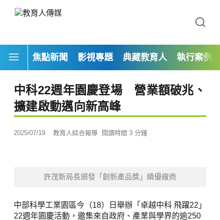
焦點新聞
影視專題
典藏教育人
執行案例
中科22週年園慶登場 營業額破兆、
擴建啟動邁向新高峰
2025/07/19
教育人綜合報導
閱讀時間 3 分鐘
許茂新局長頒發「創新產品獎」績優廠商
中部科學工業園區今（18）日舉辦「卓越中科 飛躍22」
22週年園慶活動，邀集來自政府、產業與學界的逾250