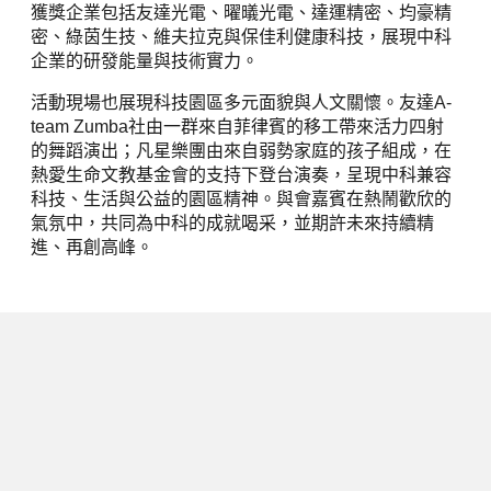
獲獎企業包括友達光電、曜㬢光電、達運精密、均豪精
密、綠茵生技、維夫拉克與保佳利健康科技，展現中科
企業的研發能量與技術實力。
活動現場也展現科技園區多元面貌與人文關懷。友達A-
team Zumba社由一群來自菲律賓的移工帶來活力四射
的舞蹈演出；凡星樂團由來自弱勢家庭的孩子組成，在
熱愛生命文教基金會的支持下登台演奏，呈現中科兼容
科技、生活與公益的園區精神。與會嘉賓在熱鬧歡欣的
氣氛中，共同為中科的成就喝采，並期許未來持續精
進、再創高峰。
下一篇
捕捉台灣車站光影之美 弘光科大林
煒凱勇奪國際白金獎與最佳照片雙殊
榮