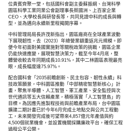
位貴賓齊聚一堂，包括國科會副主委蘇振綱、台灣科學
園區科學工業同業公會副理事長蔡國洲、上百家企業
CEO、大學校長與研發長等，共同見證中科的成長與轉
型，並為邁向永續新里程揭開序幕。
中科管理局局長許茂新指出，園區廠商在全球產業波動
下展現韌性，去（2023）年總營業額重返兆元規模。即
便今年初面對美國實施對等關稅政策的挑戰，園區企業
仍能快速應變，展現智慧決策力，截至今年4月底，整
體營收較去年同期成長10.91%，其中二林園區表現最亮
眼，成長幅度達75.97%。
配合國科會「2035前瞻創新、民主包容、韌性永續」科
技政策願景，中科園區推動「中部精密智慧新核心」計
畫，聚焦半導體、人工智慧、軍工產業、安全監控與次
世代通訊等五大信賴產業，積極落實「人工智慧島」的
目標。為因應先進製程技術與前瞻產業布局，台中園區
擴建二期計畫已於今年6月完成土地點交與公共工程動
工，未來開發完成後可望帶來4,857億元年產值與約
4,500個就業機會，並設置機關採購廉政平台，確保工程
過程公平公開。