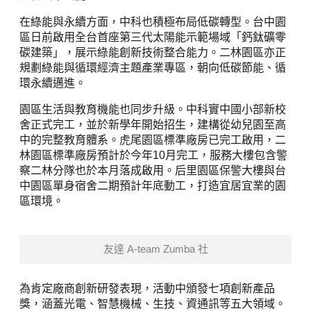
在綠能與永續方面，中科也積極布局低碳轉型。台中園
區日前啟用全台首座第三代太陽能示範場域「鈣鈦礦零
碳建築」，展示綠能創新技術整合能力。二林園區亦正
規劃綠能與循環經濟主題產業專區，朝向低碳節能、循
環永續邁進。
園區生活與教育機能也同步升級。中科實中國小部新校
舍正式完工，並於新學年開始招生，建構從幼兒園至高
中的完整教育體系。虎尾園區標準廠房已完工啟用，二
林園區標準廠房預計於今年10月完工，服務大樓包含警
察二林分隊也於本月落成啟用。后里園區保警大樓與台
中園區單身宿舍二期預計年底動工，打造宜居宜業的園
區環境。
友達 A-team Zumba 社
為肯定廠商創新研發表現，活動中頒發七項創新產品
獎，涵蓋光電、智慧機械、生技、資通訊等五大領域。